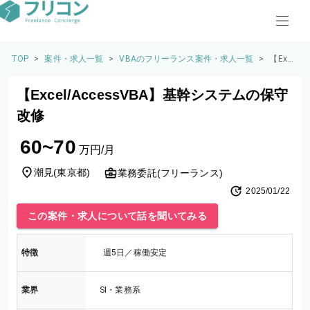
TOP
>
案件・求人一覧
>
VBAのフリーランス案件・求人一覧
>
【Exce
l/Acce
ssVB
【Excel/AccessVBA】基幹システムの保守
A】基
幹シス
改修
テムの
保守改
60~70
修
万円/月
潮見
(
東京都
)
業務委託(フリーランス)
2025/01/22
この案件・求人について話を聞いてみる
特徴
週5日／稼働安定
業界
SI・業務系