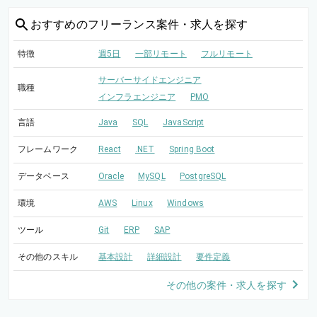
おすすめの
フリーランス案件・求人を探す
特徴
週5日
一部リモート
フルリモート
サーバーサイドエンジニア
職種
インフラエンジニア
PMO
言語
Java
SQL
JavaScript
フレームワーク
React
.NET
Spring Boot
データベース
Oracle
MySQL
PostgreSQL
環境
AWS
Linux
Windows
ツール
Git
ERP
SAP
その他のスキル
基本設計
詳細設計
要件定義
その他の案件・求人を探す