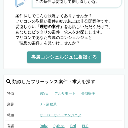
この条件は妥協して探し直しかな。
案件探しでこんな状況よくありませんか？
フリコンの取扱い案件の85%以上は非公開案件です。
妥協しない
「理想の案件」
をお話しいただくだけで、
あなたにピッタリの案件・求人をお探しします。
フリコンであなた専属のコンシェルジュと
「理想の案件」を見つけませんか？
専属コンシェルジュに相談する
類似した
フリーランス案件・求人を探す
特徴
週5日
フルリモート
長期案件
業界
SI・業務系
職種
サーバーサイドエンジニア
言語
Ruby
Python
Perl
PHP