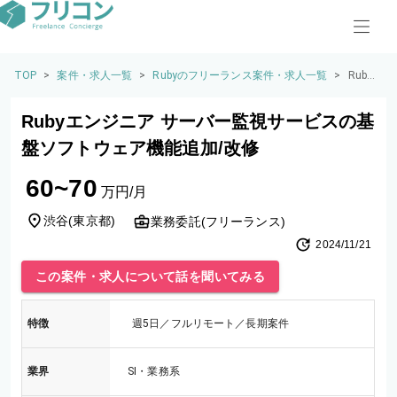
TOP
>
案件・求人一覧
>
Rubyのフリーランス案件・求人一覧
>
Ruby
エン
ジニ
Rubyエンジニア サーバー監視サービスの基
ア サ
ーバ
盤ソフトウェア機能追加/改修
ー監
視サ
60~70
ービ
万円/月
スの
基盤
渋谷
(
東京都
)
業務委託(フリーランス)
ソフ
2024/11/21
トウ
ェア
この案件・求人について話を聞いてみる
機能
追加/
改修
特徴
週5日／フルリモート／長期案件
業界
SI・業務系