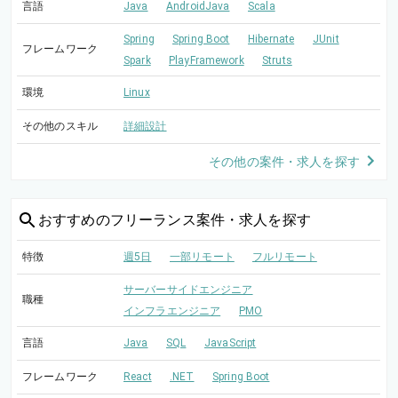
言語
Java
AndroidJava
Scala
Spring
Spring Boot
Hibernate
JUnit
フレームワーク
Spark
PlayFramework
Struts
環境
Linux
その他のスキル
詳細設計
その他の案件・求人を探す
おすすめの
フリーランス案件・求人を探す
特徴
週5日
一部リモート
フルリモート
サーバーサイドエンジニア
職種
インフラエンジニア
PMO
言語
Java
SQL
JavaScript
フレームワーク
React
.NET
Spring Boot