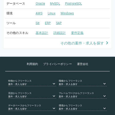
データベース
Oracle
MySQL
PostgreSQL
環境
AWS
Linux
Windows
ツール
Git
ERP
SAP
その他のスキル
基本設計
詳細設計
要件定義
その他の案件・求人を探す
利用規約
プライバシーポリシー
運営会社
特徴
からフリーランス
職種
からフリーランス
案件・求人を探す
案件・求人を探す
言語
からフリーランス
フレームワーク
からフリーランス
案件・求人を探す
案件・求人を探す
データベース
からフリーランス
環境
からフリーランス
案件・求人を探す
案件・求人を探す