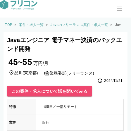
TOP
>
案件・求人一覧
>
Javaのフリーランス案件・求人一覧
>
Java
エン
ジニ
Javaエンジニア 電子マネー決済のバックエ
ア 電
子マ
ンド開発
ネー
決済
45~55
のバ
万円/月
ック
エン
品川
(
東京都
)
業務委託(フリーランス)
ド開
2024/11/21
発
この案件・求人について話を聞いてみる
特徴
週5日／一部リモート
業界
銀行