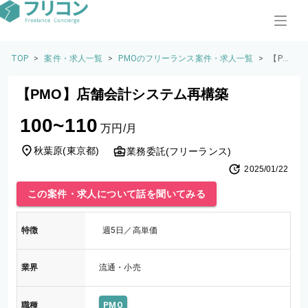
TOP
>
案件・求人一覧
>
PMOのフリーランス案件・求人一覧
>
【PM
O】店
舗会計
【PMO】店舗会計システム再構築
システ
ム再構
100~110
築
万円/月
秋葉原
(
東京都
)
業務委託(フリーランス)
2025/01/22
この案件・求人について話を聞いてみる
特徴
週5日／高単価
業界
流通・小売
職種
PMO