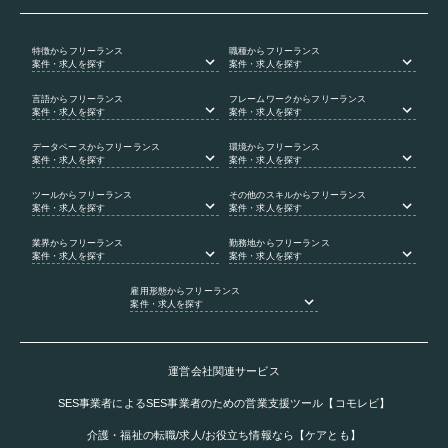
特徴
からフリーランス
職種
からフリーランス
案件・求人を探す
案件・求人を探す
言語
からフリーランス
フレームワーク
からフリーランス
案件・求人を探す
案件・求人を探す
データベース
からフリーランス
環境
からフリーランス
案件・求人を探す
案件・求人を探す
ツール
からフリーランス
その他のスキル
からフリーランス
案件・求人を探す
案件・求人を探す
業界
からフリーランス
勤務地
からフリーランス
案件・求人を探す
案件・求人を探す
雇用形態
からフリーランス
案件・求人を探す
運営会社関連サービス
SES事業者によるSES事業者のための営業支援ツール【コモレビ】
介護・福祉の転職/求人/お役立ち情報なら【ケアとも】