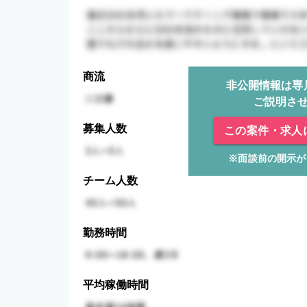
商流
非公開情報は専
ご説明さ
募集人数
この案件・求人
※面談前の開示が
チーム人数
勤務時間
平均稼働時間