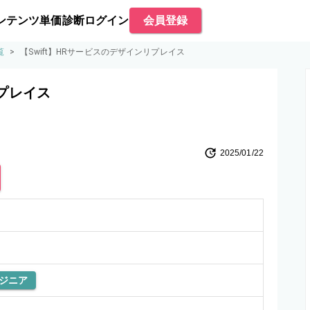
ンテンツ
単価診断
ログイン
会員登録
覧
>
【Swift】HRサービスのデザインリプレイス
リプレイス
2025/01/22
ジニア