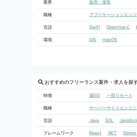
業界
販売・接客
職種
アプリケーションエンジ
言語
Swift
Objective-C
環境
iOS
macOS
おすすめの
フリーランス案件・求人を探
特徴
週5日
一部リモート
職種
サーバーサイドエンジニ
言語
Java
SQL
JavaScri
フレームワーク
React
.NET
Spring