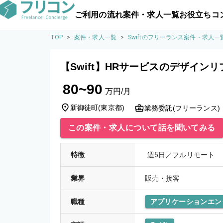
ご利用の流れ
案件・求人一覧
お役立ちコ
TOP
>
案件・求人一覧
>
Swiftのフリーランス案件・求人一
【Swift】HRサービスのデザイン
80~90
万円/月
新御徒町
(
東京都
)
業務委託(フリーランス)
この案件・求人について話を聞いてみる
特徴
週5日／フルリモート
業界
販売・接客
職種
アプリケーションエン