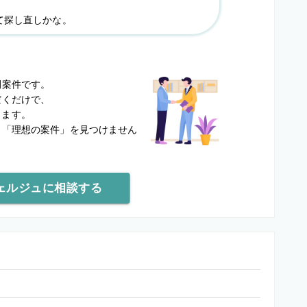
て探し直しかな。
？
開案件です。
だくだけで、
します。
と
「理想の案件」を見つけません
ェルジュに相談する