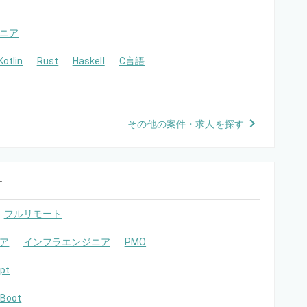
ニア
Kotlin
Rust
Haskell
C言語
その他の案件・求人を探す
す
フルリモート
ア
インフラエンジニア
PMO
pt
 Boot