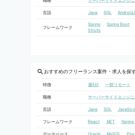
職種
サーバーサイドエンジニ
言語
Java
SQL
Android
Spring
Spring Boot
フレームワーク
Struts
おすすめの
フリーランス案件・求人を探
特徴
週5日
一部リモート
職種
サーバーサイドエンジニ
言語
Java
SQL
JavaScri
フレームワーク
React
.NET
Spring
データベース
Oracle
MySQL
Pos