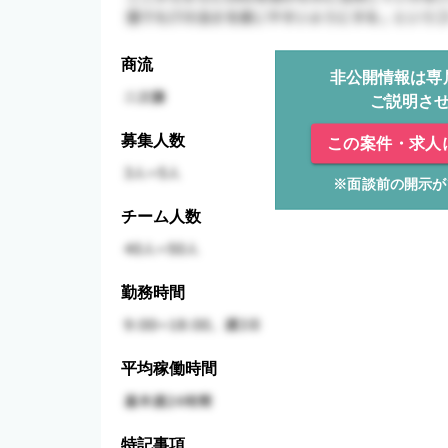
商流
非公開情報は専
ご説明さ
募集人数
この案件・求人
※面談前の開示が
チーム人数
勤務時間
平均稼働時間
特記事項