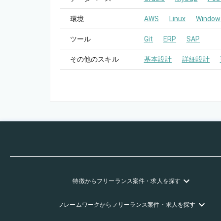
環境
AWS
Linux
Window
ツール
Git
ERP
SAP
その他のスキル
基本設計
詳細設計
特徴
からフリーランス
案件・求人を探す
フレームワーク
からフリーランス
案件・求人を探す