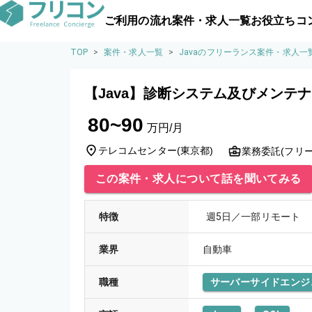
ご利用の流れ
案件・求人一覧
お役立ちコ
TOP
>
案件・求人一覧
>
Javaのフリーランス案件・求人一
【Java】診断システム及びメンテ
80~90
万円/月
テレコムセンター
(
東京都
)
業務委託(フリー
この案件・求人について話を聞いてみる
特徴
週5日／一部リモート
業界
自動車
職種
サーバーサイドエンジ