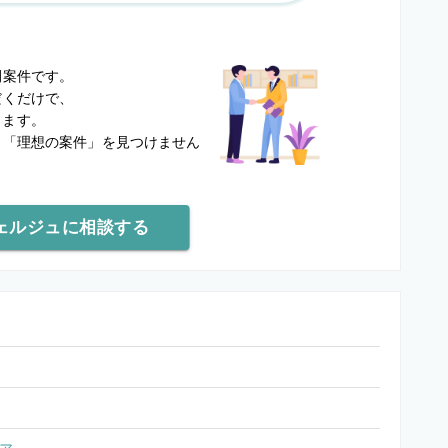
？
開案件です。
だくだけで、
します。
と
「理想の案件」を見つけません
ェルジュに相談する