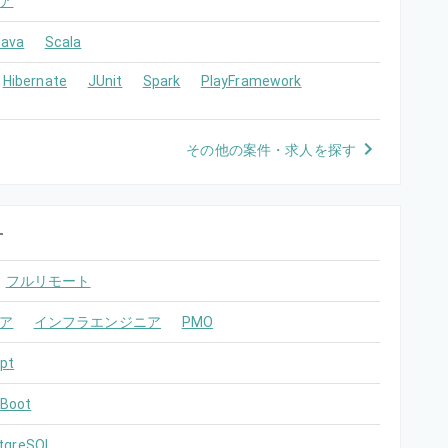
ア
Java
Scala
Hibernate
JUnit
Spark
PlayFramework
その他の案件・求人を探す
す
フルリモート
ア
インフラエンジニア
PMO
pt
 Boot
tgreSQL