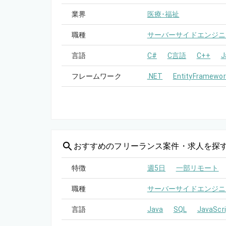
業界
医療･福祉
職種
サーバーサイドエンジニ
言語
C#
C言語
C++
J
フレームワーク
.NET
EntityFramewor
おすすめの
フリーランス案件・求人を探
特徴
週5日
一部リモート
職種
サーバーサイドエンジニ
言語
Java
SQL
JavaScri