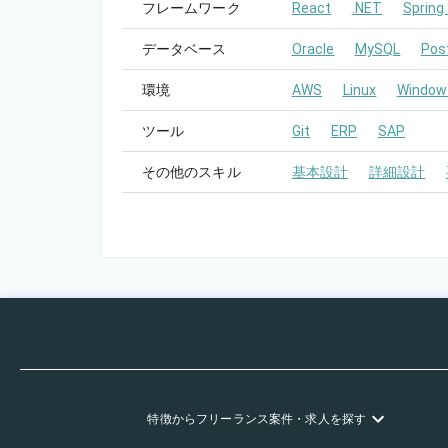
フレームワーク
React
.NET
Spring
データベース
Oracle
MySQL
Pos
環境
AWS
Linux
Window
ツール
Git
ERP
SAP
その他のスキル
基本設計
詳細設計
特徴
からフリーランス
案件・求人を探す