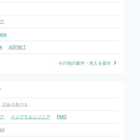
ア
ava
k
ASP.NET
その他の案件・求人を探す
す
フルリモート
ア
インフラエンジニア
PMO
pt