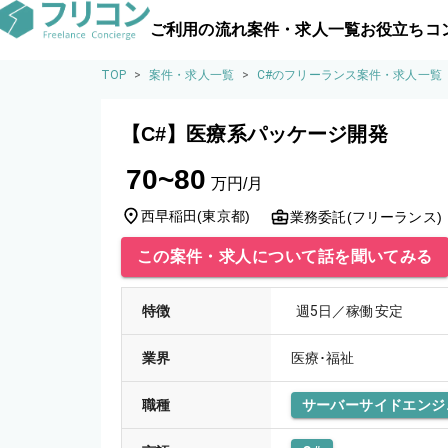
ご利用の流れ
案件・求人一覧
お役立ちコ
TOP
>
案件・求人一覧
>
C#のフリーランス案件・求人一覧
【C#】医療系パッケージ開発
70~80
万円/月
西早稲田
(
東京都
)
業務委託(フリーランス)
この案件・求人について話を聞いてみる
特徴
週5日／稼働安定
業界
医療･福祉
職種
サーバーサイドエンジ