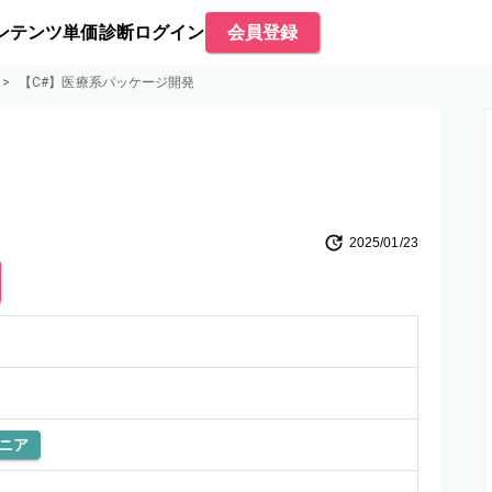
ンテンツ
単価診断
ログイン
会員登録
>
【C#】医療系パッケージ開発
2025/01/23
ニア