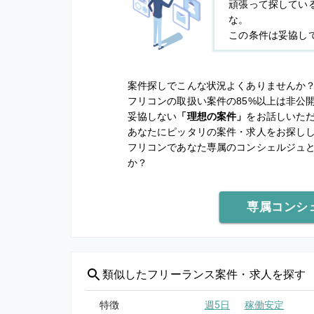
頑張って探してい
な。
この条件は妥協し
案件探しでこんな状況よくありませんか
フリコンの取扱い案件の85%以上は非公
妥協しない
「理想の案件」
をお話しいた
あなたにピッタリの案件・求人をお探し
フリコンであなた専属のコンシェルジュ
か？
専属コンシ
類似した
フリーランス案件・求人を探す
特徴
週5日
稼働安定