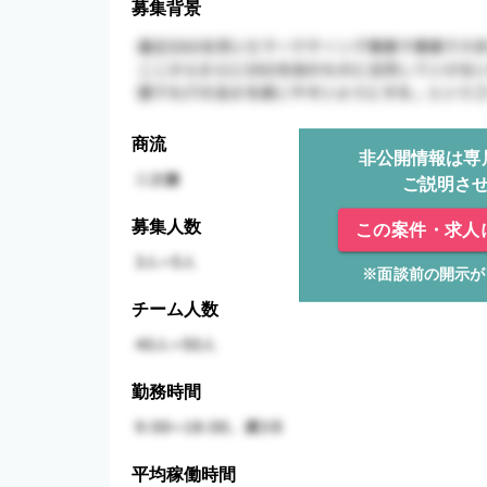
募集背景
商流
非公開情報は専
ご説明さ
募集人数
この案件・求人
※面談前の開示が
チーム人数
勤務時間
平均稼働時間