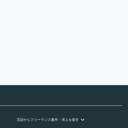
言語
からフリーランス
案件・求人を探す