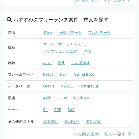
おすすめの
フリーランス案件・求人を探す
特徴
週5日
一部リモート
フルリモート
サーバーサイドエンジニア
職種
インフラエンジニア
PMO
言語
Java
SQL
JavaScript
フレームワーク
React
.NET
Spring Boot
データベース
Oracle
MySQL
PostgreSQL
環境
AWS
Linux
Windows
ツール
Git
ERP
SAP
その他のスキル
基本設計
詳細設計
要件定義
その他の案件・求人を探す