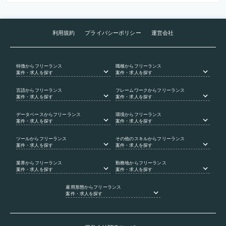
利用規約
プライバシーポリシー
運営会社
特徴
からフリーランス
職種
からフリーランス
案件・求人を探す
案件・求人を探す
言語
からフリーランス
フレームワーク
からフリーランス
案件・求人を探す
案件・求人を探す
データベース
からフリーランス
環境
からフリーランス
案件・求人を探す
案件・求人を探す
ツール
からフリーランス
その他のスキル
からフリーランス
案件・求人を探す
案件・求人を探す
業界
からフリーランス
勤務地
からフリーランス
案件・求人を探す
案件・求人を探す
雇用形態
からフリーランス
案件・求人を探す