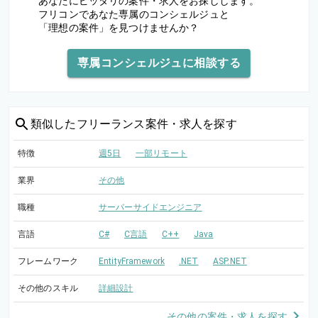
あなたにピッタリの案件・求人をお探しします。
フリコンであなた専属のコンシェルジュと
「理想の案件」を見つけませんか？
専属コンシェルジュに相談する
類似した
フリーランス案件・求人を探す
特徴
週5日
一部リモート
業界
その他
職種
サーバーサイドエンジニア
言語
C#
C言語
C++
Java
フレームワーク
EntityFramework
.NET
ASP.NET
その他のスキル
詳細設計
その他の案件・求人を探す