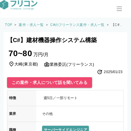
TOP
>
案件・求人一覧
>
C#のフリーランス案件・求人一覧
>
【C#】
建材機
器操作
【C#】建材機器操作システム構築
システ
ム構築
70~80
万円/月
大崎
(
東京都
)
業務委託(フリーランス)
2025/01/23
この案件・求人について話を聞いてみる
特徴
週5日／一部リモート
業界
その他
職種
サーバーサイドエンジニア