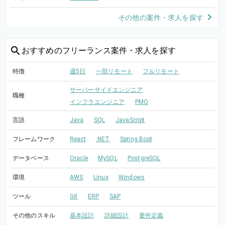
その他の案件・求人を探す
おすすめの
フリーランス案件・求人を探す
特徴
週5日
一部リモート
フルリモート
サーバーサイドエンジニア
職種
インフラエンジニア
PMO
言語
Java
SQL
JavaScript
フレームワーク
React
.NET
Spring Boot
データベース
Oracle
MySQL
PostgreSQL
環境
AWS
Linux
Windows
ツール
Git
ERP
SAP
その他のスキル
基本設計
詳細設計
要件定義