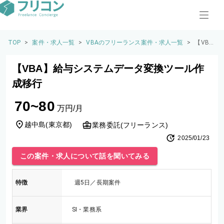
TOP
>
案件・求人一覧
>
VBAのフリーランス案件・求人一覧
>
【VB
A】給
与シス
【VBA】給与システムデータ変換ツール作
テムデ
ータ変
成移行
換ツー
ル作成
70~80
移行
万円/月
越中島
(
東京都
)
業務委託(フリーランス)
2025/01/23
この案件・求人について話を聞いてみる
特徴
週5日／長期案件
業界
SI・業務系