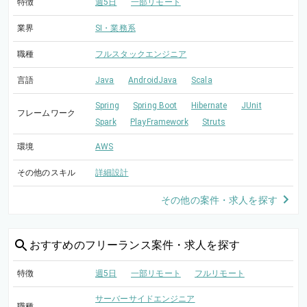
特徴
週5日
一部リモート
業界
SI・業務系
職種
フルスタックエンジニア
言語
Java
AndroidJava
Scala
Spring
Spring Boot
Hibernate
JUnit
フレームワーク
Spark
PlayFramework
Struts
環境
AWS
その他のスキル
詳細設計
その他の案件・求人を探す
おすすめの
フリーランス案件・求人を探す
特徴
週5日
一部リモート
フルリモート
サーバーサイドエンジニア
職種