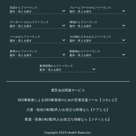
言語
からフリーランス
フレームワーク
からフリーランス
案件・求人を探す
案件・求人を探す
データベース
からフリーランス
環境
からフリーランス
案件・求人を探す
案件・求人を探す
ツール
からフリーランス
その他のスキル
からフリーランス
案件・求人を探す
案件・求人を探す
業界
からフリーランス
勤務地
からフリーランス
案件・求人を探す
案件・求人を探す
雇用形態
からフリーランス
案件・求人を探す
運営会社関連サービス
SES事業者によるSES事業者のための営業支援ツール【コモレビ】
介護・福祉の転職/求人/お役立ち情報なら【ケアとも】
看護・医療の転職/求人/お役立ち情報なら【メディとも】
Copyright
2026
Health Basis,Inc.