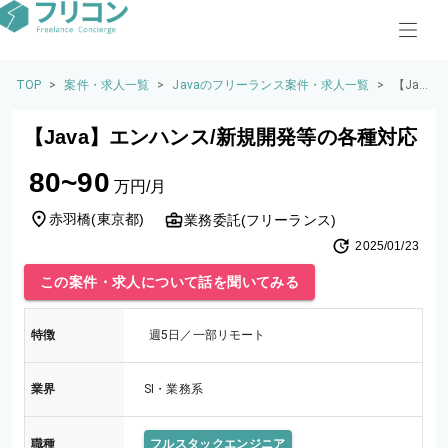
TOP
>
案件・求人一覧
>
Javaのフリーランス案件・求人一覧
>
【Jav
a】エ
ンハ
【Java】エンハンス/新規開発等の各種対応
ンス/
新規
80~90
開発
万円/月
等の
各種
赤羽橋
(
東京都
)
業務委託(フリーランス)
対応
2025/01/23
この案件・求人について話を聞いてみる
特徴
週5日／一部リモート
業界
SI・業務系
職種
フルスタックエンジニア