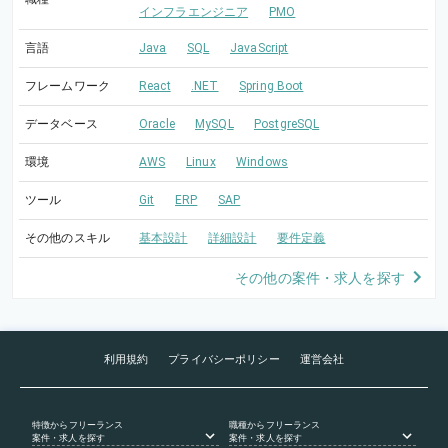
インフラエンジニア
PMO
言語
Java
SQL
JavaScript
フレームワーク
React
.NET
Spring Boot
データベース
Oracle
MySQL
PostgreSQL
環境
AWS
Linux
Windows
ツール
Git
ERP
SAP
その他のスキル
基本設計
詳細設計
要件定義
その他の案件・求人を探す
利用規約
プライバシーポリシー
運営会社
特徴
からフリーランス
職種
からフリーランス
案件・求人を探す
案件・求人を探す