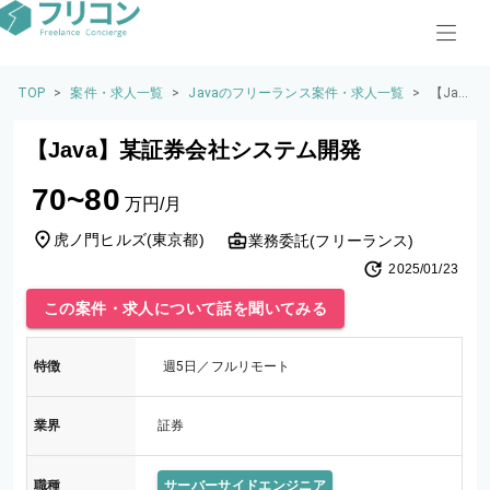
TOP
>
案件・求人一覧
>
Javaのフリーランス案件・求人一覧
>
【Jav
a】某
証券
【Java】某証券会社システム開発
会社
シス
70~80
テム
万円/月
開発
虎ノ門ヒルズ
(
東京都
)
業務委託(フリーランス)
2025/01/23
この案件・求人について話を聞いてみる
特徴
週5日／フルリモート
業界
証券
職種
サーバーサイドエンジニア