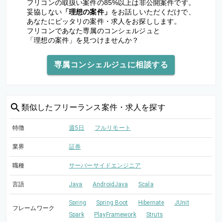
フリコンの取扱い案件の85%以上は非公開案件です。
妥協しない
「理想の案件」
をお話しいただくだけで、
あなたにピッタリの案件・求人をお探しします。
フリコンであなた専属のコンシェルジュと
「理想の案件」を見つけませんか？
専属コンシェルジュに相談する
類似した
フリーランス案件・求人を探す
特徴
週5日
フルリモート
業界
証券
職種
サーバーサイドエンジニア
言語
Java
AndroidJava
Scala
Spring
Spring Boot
Hibernate
JUnit
フレームワーク
Spark
PlayFramework
Struts