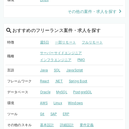
環境
Linux
その他の案件・求人を探す
おすすめの
フリーランス案件・求人を探す
特徴
週5日
一部リモート
フルリモート
サーバーサイドエンジニア
職種
インフラエンジニア
PMO
言語
Java
SQL
JavaScript
フレームワーク
React
.NET
Spring Boot
データベース
Oracle
MySQL
PostgreSQL
環境
AWS
Linux
Windows
ツール
Git
SAP
ERP
その他のスキル
基本設計
詳細設計
要件定義