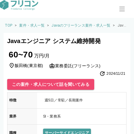
TOP
>
案件・求人一覧
>
Javaのフリーランス案件・求人一覧
>
Java
エン
ジニ
Javaエンジニア システム維持開発
ア シ
ステ
60~70
ム維
万円/月
持開
発
飯田橋
(
東京都
)
業務委託(フリーランス)
2024/11/21
この案件・求人について話を聞いてみる
特徴
週5日／常駐／長期案件
業界
SI・業務系
職種
サーバーサイドエンジニア