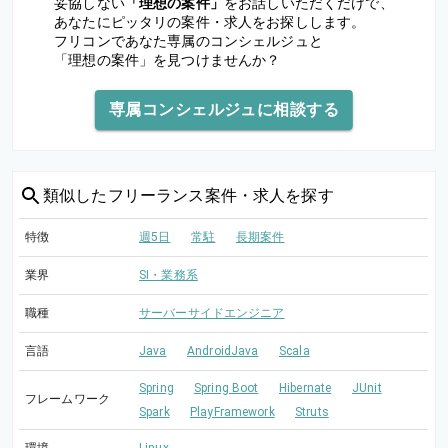
妥協しない
「理想の案件」
をお話しいただくだけで、
あなたにピッタリの案件・求人をお探しします。
フリコンであなた専属のコンシェルジュと
「理想の案件」を見つけませんか？
専属コンシェルジュに相談する
類似した
フリーランス案件・求人を探す
特徴
週5日
常駐
長期案件
業界
SI・業務系
職種
サーバーサイドエンジニア
言語
Java
AndroidJava
Scala
Spring
Spring Boot
Hibernate
JUnit
フレームワーク
Spark
PlayFramework
Struts