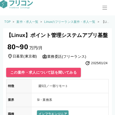
TOP
>
案件・求人一覧
>
Linuxのフリーランス案件・求人一覧
>
【Lin
ux】
ポイ
【Linux】ポイント管理システムアプリ基盤
ント
管理
80~90
シス
万円/月
テム
アプ
日暮里
(
東京都
)
業務委託(フリーランス)
リ基
2025/01/24
盤
この案件・求人について話を聞いてみる
特徴
週5日／一部リモート
業界
SI・業務系
職種
インフラエンジニア