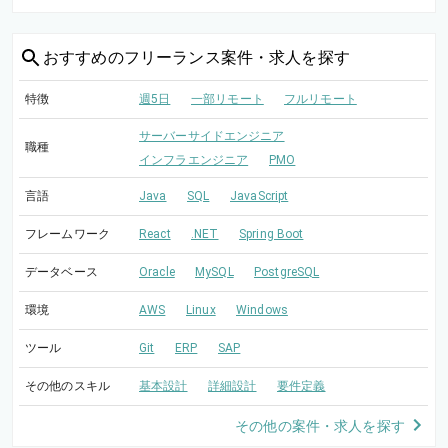
おすすめの
フリーランス案件・求人を探す
特徴
週5日
一部リモート
フルリモート
サーバーサイドエンジニア
職種
インフラエンジニア
PMO
言語
Java
SQL
JavaScript
フレームワーク
React
.NET
Spring Boot
データベース
Oracle
MySQL
PostgreSQL
環境
AWS
Linux
Windows
ツール
Git
ERP
SAP
その他のスキル
基本設計
詳細設計
要件定義
その他の案件・求人を探す