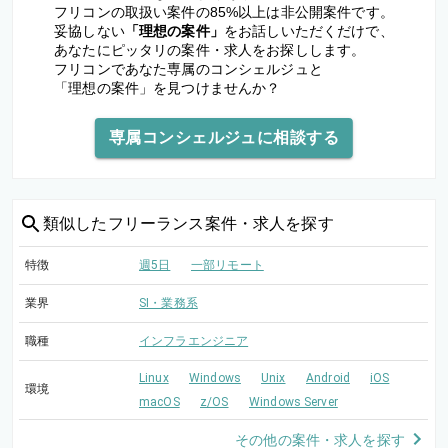
フリコンの取扱い案件の85%以上は非公開案件です。
妥協しない
「理想の案件」
をお話しいただくだけで、
あなたにピッタリの案件・求人をお探しします。
フリコンであなた専属のコンシェルジュと
「理想の案件」を見つけませんか？
専属コンシェルジュに相談する
類似した
フリーランス案件・求人を探す
特徴
週5日
一部リモート
業界
SI・業務系
職種
インフラエンジニア
Linux
Windows
Unix
Android
iOS
環境
macOS
z/OS
Windows Server
その他の案件・求人を探す