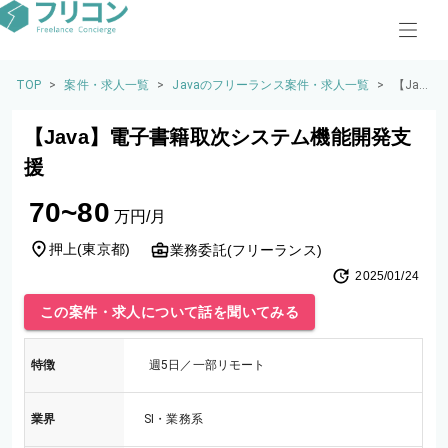
TOP
>
案件・求人一覧
>
Javaのフリーランス案件・求人一覧
>
【Jav
a】電
子書
【Java】電子書籍取次システム機能開発支
籍取
次シ
援
ステ
ム機
70~80
能開
万円/月
発支
援
押上
(
東京都
)
業務委託(フリーランス)
2025/01/24
この案件・求人について話を聞いてみる
特徴
週5日／一部リモート
業界
SI・業務系