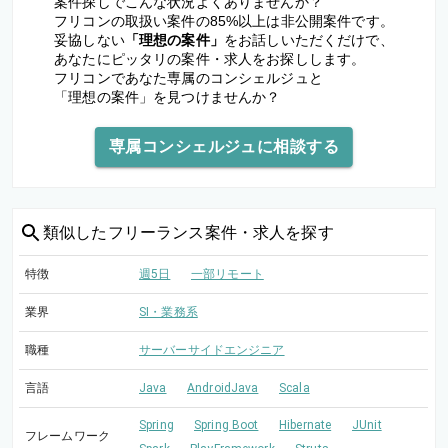
案件探しでこんな状況よくありませんか？
フリコンの取扱い案件の85%以上は非公開案件です。
妥協しない
「理想の案件」
をお話しいただくだけで、
あなたにピッタリの案件・求人をお探しします。
フリコンであなた専属のコンシェルジュと
「理想の案件」を見つけませんか？
専属コンシェルジュに相談する
類似した
フリーランス案件・求人を探す
特徴
週5日
一部リモート
業界
SI・業務系
職種
サーバーサイドエンジニア
言語
Java
AndroidJava
Scala
Spring
Spring Boot
Hibernate
JUnit
フレームワーク