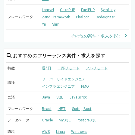
Laravel
CakePHP
FuelPHP
Symfony
フレームワーク
Zend Framework
Phalcon
CodeIgniter
Yii
Slim
その他の案件・求人を探す
おすすめの
フリーランス案件・求人を探す
特徴
週5日
一部リモート
フルリモート
サーバーサイドエンジニア
職種
インフラエンジニア
PMO
言語
Java
SQL
JavaScript
フレームワーク
React
.NET
Spring Boot
データベース
Oracle
MySQL
PostgreSQL
環境
AWS
Linux
Windows