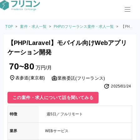
TOP
>
案件・求人一覧
>
PHPのフリーランス案件・求人一覧
>
【PHP/
Larave
l】モバ
【PHP/Laravel】モバイル向けWebアプリ
イル向
けWeb
ケーション開発
アプリ
ケーシ
70~80
ョン開
万円/月
発
表参道
(
東京都
)
業務委託(フリーランス)
2025/01/24
この案件・求人について話を聞いてみる
特徴
週5日／フルリモート
業界
WEBサービス