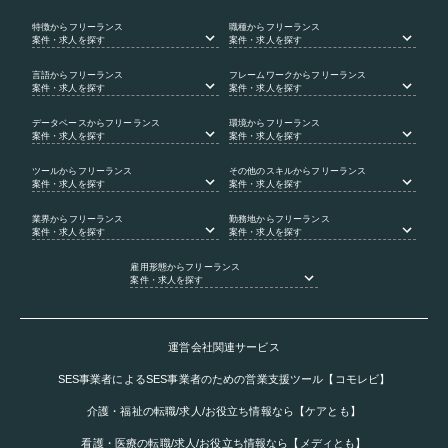
特徴
からフリーランス
職種
からフリーランス
案件・求人を探す
案件・求人を探す
言語
からフリーランス
フレームワーク
からフリーランス
案件・求人を探す
案件・求人を探す
データベース
からフリーランス
環境
からフリーランス
案件・求人を探す
案件・求人を探す
ツール
からフリーランス
その他のスキル
からフリーランス
案件・求人を探す
案件・求人を探す
業界
からフリーランス
勤務地
からフリーランス
案件・求人を探す
案件・求人を探す
雇用形態
からフリーランス
案件・求人を探す
運営会社関連サービス
SES事業者によるSES事業者のための営業支援ツール【コモレビ】
介護・福祉の転職/求人/お役立ち情報なら【ケアとも】
看護・医療の転職/求人/お役立ち情報なら【メディとも】