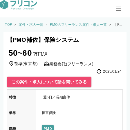
TOP
>
案件・求人一覧
>
PMOのフリーランス案件・求人一覧
>
【PM
O補
佐】保
【PMO補佐】保険システム
険シス
テム
50~60
万円/月
笹塚
(
東京都
)
業務委託(フリーランス)
2025/01/24
この案件・求人について話を聞いてみる
特徴
週5日／長期案件
業界
損害保険
職種
PMO