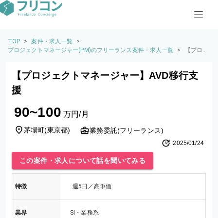
TOP
>
案件・求人一覧
>
プロジェクトマネージャー(PM)のフリーランス案件・求人一覧
>
【プロジ
ェクトマ
ネージャ
【プロジェクトマネージャー】AVD移行支
ー】AVD
移行支援
援
90~100
万円/月
茅場町
(
東京都
)
業務委託(フリーランス)
2025/01/24
この案件・求人について話を聞いてみる
特徴
週5日／高単価
業界
SI・業務系