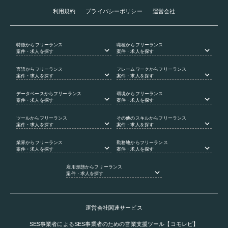
利用規約
プライバシーポリシー
運営会社
特徴
からフリーランス
職種
からフリーランス
案件・求人を探す
案件・求人を探す
言語
からフリーランス
フレームワーク
からフリーランス
案件・求人を探す
案件・求人を探す
データベース
からフリーランス
環境
からフリーランス
案件・求人を探す
案件・求人を探す
ツール
からフリーランス
その他のスキル
からフリーランス
案件・求人を探す
案件・求人を探す
業界
からフリーランス
勤務地
からフリーランス
案件・求人を探す
案件・求人を探す
雇用形態
からフリーランス
案件・求人を探す
運営会社関連サービス
SES事業者によるSES事業者のための営業支援ツール【コモレビ】