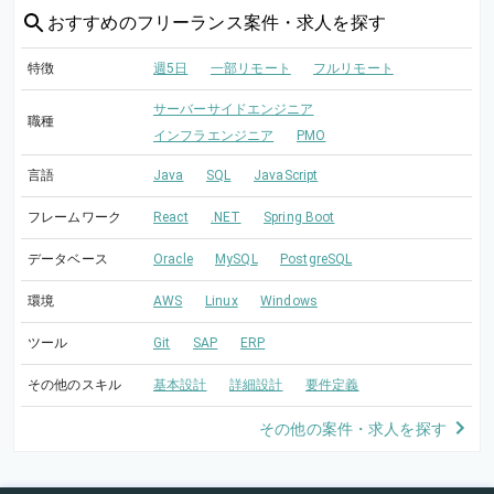
おすすめの
フリーランス案件・求人を探す
特徴
週5日
一部リモート
フルリモート
サーバーサイドエンジニア
職種
インフラエンジニア
PMO
言語
Java
SQL
JavaScript
フレームワーク
React
.NET
Spring Boot
データベース
Oracle
MySQL
PostgreSQL
環境
AWS
Linux
Windows
ツール
Git
SAP
ERP
その他のスキル
基本設計
詳細設計
要件定義
その他の案件・求人を探す