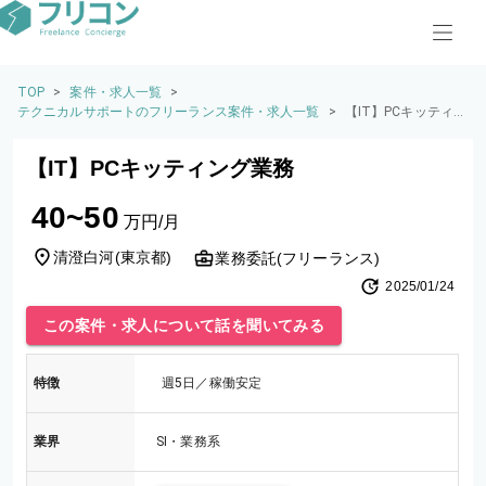
TOP
>
案件・求人一覧
>
テクニカルサポートのフリーランス案件・求人一覧
>
【IT】PCキッティ
ング業務
【IT】PCキッティング業務
40~50
万円/月
清澄白河
(
東京都
)
業務委託(フリーランス)
2025/01/24
この案件・求人について話を聞いてみる
特徴
週5日／稼働安定
業界
SI・業務系