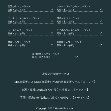
言語
からフリーランス
フレームワーク
からフリーランス
案件・求人を探す
案件・求人を探す
データベース
からフリーランス
環境
からフリーランス
案件・求人を探す
案件・求人を探す
ツール
からフリーランス
その他のスキル
からフリーランス
案件・求人を探す
案件・求人を探す
業界
からフリーランス
勤務地
からフリーランス
案件・求人を探す
案件・求人を探す
雇用形態
からフリーランス
案件・求人を探す
運営会社関連サービス
SES事業者によるSES事業者のための営業支援ツール【コモレビ】
介護・福祉の転職/求人/お役立ち情報なら【ケアとも】
看護・医療の転職/求人/お役立ち情報なら【メディとも】
Copyright
2026
Health Basis,Inc.