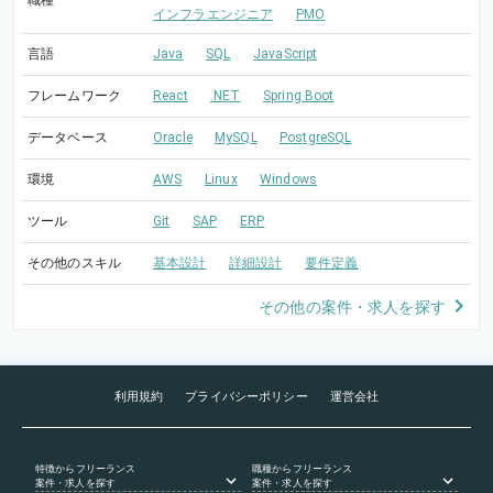
職種
インフラエンジニア
PMO
言語
Java
SQL
JavaScript
フレームワーク
React
.NET
Spring Boot
データベース
Oracle
MySQL
PostgreSQL
環境
AWS
Linux
Windows
ツール
Git
SAP
ERP
その他のスキル
基本設計
詳細設計
要件定義
その他の案件・求人を探す
利用規約
プライバシーポリシー
運営会社
特徴
からフリーランス
職種
からフリーランス
案件・求人を探す
案件・求人を探す