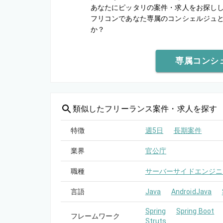
あなたにピッタリの案件・求人をお探し
フリコンであなた専属のコンシェルジュ
か？
専属コンシ
類似した
フリーランス案件・求人を探す
特徴
週5日
長期案件
業界
官公庁
職種
サーバーサイドエンジニ
言語
Java
AndroidJava
Spring
Spring Boot
フレームワーク
Struts