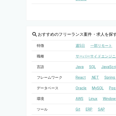
おすすめの
フリーランス案件・求人を探
特徴
週5日
一部リモート
職種
サーバーサイドエンジニ
言語
Java
SQL
JavaScri
フレームワーク
React
.NET
Spring
データベース
Oracle
MySQL
Pos
環境
AWS
Linux
Window
ツール
Git
ERP
SAP