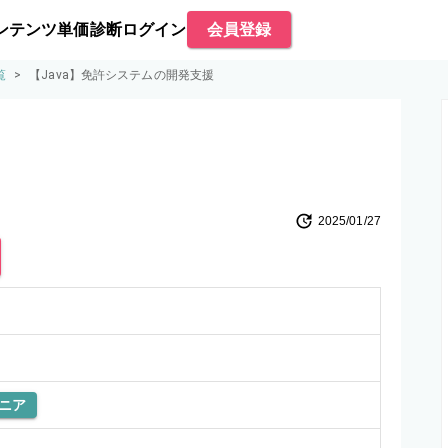
ンテンツ
単価診断
ログイン
会員登録
覧
>
【Java】免許システムの開発支援
2025/01/27
ニア