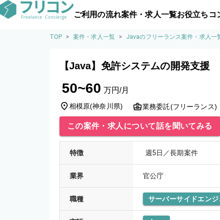
ご利用の流れ
案件・求人一覧
お役立ちコ
TOP
>
案件・求人一覧
>
Javaのフリーランス案件・求人一
【Java】免許システムの開発支援
50~60
万円/月
相模原
(
神奈川県
)
業務委託(フリーランス)
この案件・求人について話を聞いてみる
特徴
週5日／長期案件
業界
官公庁
職種
サーバーサイドエンジ