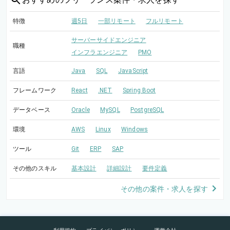
特徴
週5日
一部リモート
フルリモート
サーバーサイドエンジニア
職種
インフラエンジニア
PMO
言語
Java
SQL
JavaScript
フレームワーク
React
.NET
Spring Boot
データベース
Oracle
MySQL
PostgreSQL
環境
AWS
Linux
Windows
ツール
Git
ERP
SAP
その他のスキル
基本設計
詳細設計
要件定義
その他の案件・求人を探す