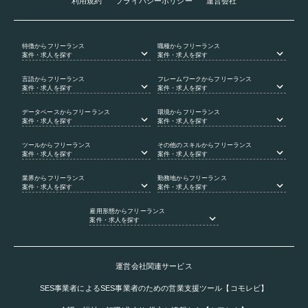
利用規約
プライバシーポリシー
運営会社
特徴
からフリーランス
職種
からフリーランス
案件・求人を探す
案件・求人を探す
言語
からフリーランス
フレームワーク
からフリーランス
案件・求人を探す
案件・求人を探す
データベース
からフリーランス
環境
からフリーランス
案件・求人を探す
案件・求人を探す
ツール
からフリーランス
その他のスキル
からフリーランス
案件・求人を探す
案件・求人を探す
業界
からフリーランス
勤務地
からフリーランス
案件・求人を探す
案件・求人を探す
雇用形態
からフリーランス
案件・求人を探す
運営会社関連サービス
SES事業者によるSES事業者のための営業支援ツール【コモレビ】