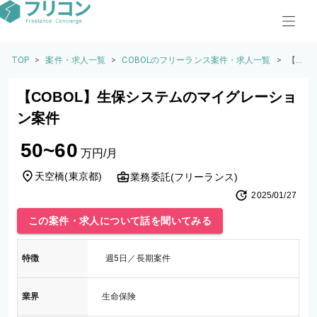
TOP
>
案件・求人一覧
>
COBOLのフリーランス案件・求人一覧
>
【C
OB
O
【COBOL】生保システムのマイグレーショ
L】
生
ン案件
保
シ
50~60
ス
万円/月
テ
ム
天空橋
(
東京都
)
業務委託(フリーランス)
の
2025/01/27
マ
イ
この案件・求人について話を聞いてみる
グ
レ
ー
特徴
週5日／長期案件
シ
ョ
ン
業界
生命保険
案
件