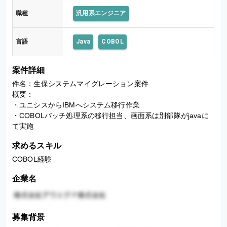
職種
汎用系エンジニア
言語
Java
COBOL
案件詳細
件名：生保システムマイグレーション案件

概要：

・ユニシスからIBMへシステム移行作業

・COBOLバッチ処理系の移行担当、画面系は別部隊がjavaに
て実施
求めるスキル
COBOL経験
企業名
募集背景