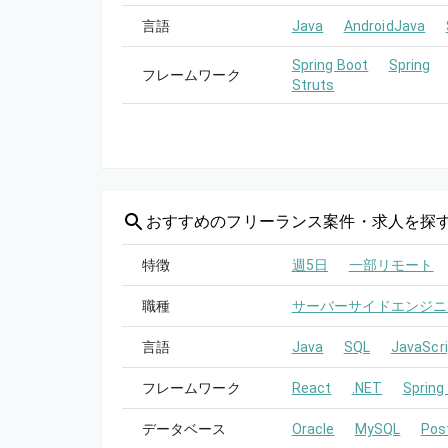
言語
Java
AndroidJava
Spring Boot
Spring
フレームワーク
Struts
おすすめの
フリーランス案件・求人を探
特徴
週5日
一部リモート
職種
サーバーサイドエンジニ
言語
Java
SQL
JavaScri
フレームワーク
React
.NET
Spring
データベース
Oracle
MySQL
Pos