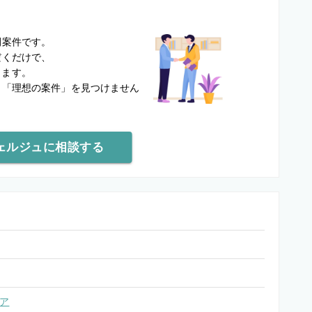
？
開案件です。
だくだけで、
します。
と
「理想の案件」を見つけません
ェルジュに相談する
ア