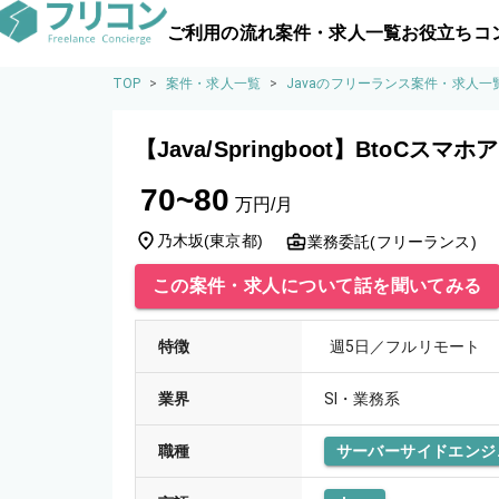
ご利用の流れ
案件・求人一覧
お役立ちコ
TOP
>
案件・求人一覧
>
Javaのフリーランス案件・求人一
【Java/Springboot】BtoCスマ
70~80
万円/月
乃木坂
(
東京都
)
業務委託(フリーランス)
この案件・求人について話を聞いてみる
特徴
週5日／フルリモート
業界
SI・業務系
職種
サーバーサイドエンジ