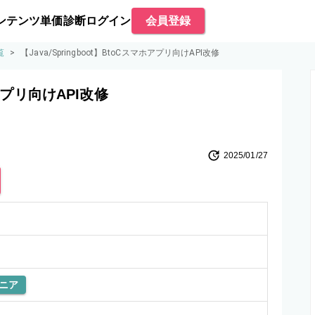
ンテンツ
単価診断
ログイン
会員登録
覧
>
【Java/Springboot】BtoCスマホアプリ向けAPI改修
ホアプリ向けAPI改修
2025/01/27
ニア