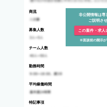
商流
非公開情報は専
ご説明さ
募集人数
この案件・求人
※面談前の開示が
チーム人数
勤務時間
平均稼働時間
特記事項