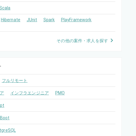
Scala
Hibernate
JUnit
Spark
PlayFramework
その他の案件・求人を探す
す
フルリモート
ア
インフラエンジニア
PMO
pt
 Boot
tgreSQL