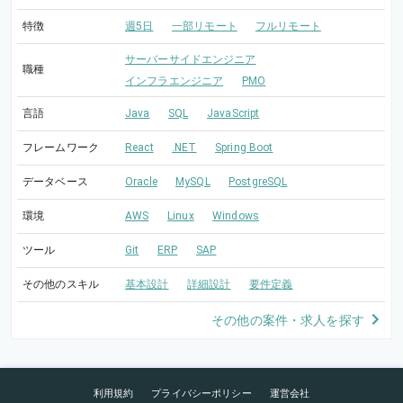
特徴
週5日
一部リモート
フルリモート
サーバーサイドエンジニア
職種
インフラエンジニア
PMO
言語
Java
SQL
JavaScript
フレームワーク
React
.NET
Spring Boot
データベース
Oracle
MySQL
PostgreSQL
環境
AWS
Linux
Windows
ツール
Git
ERP
SAP
その他のスキル
基本設計
詳細設計
要件定義
その他の案件・求人を探す
利用規約
プライバシーポリシー
運営会社