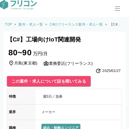
TOP
>
案件・求人一覧
>
C#のフリーランス案件・求人一覧
>
【C#】
工場向
けIoT関
【C#】工場向けIoT関連開発
連開発
80~90
万円/月
月島
(
東京都
)
業務委託(フリーランス)
2025/01/27
この案件・求人について話を聞いてみる
特徴
週5日／急募
業界
メーカー
職種
組込・制御エンジニア