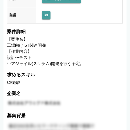
言語
C#
案件詳細
【案件名】

工場向けIoT関連開発

【作業内容】

設計〜テスト

求めるスキル
C#経験
企業名
募集背景