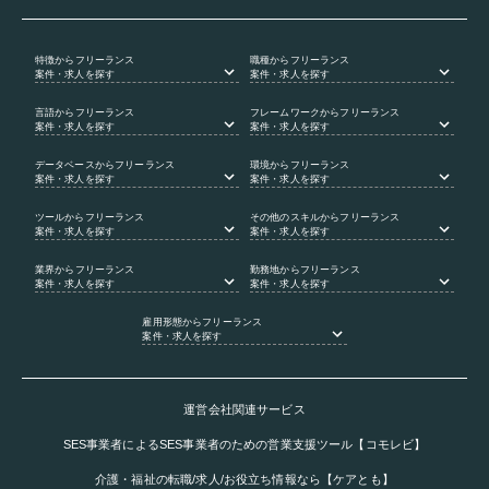
特徴
からフリーランス
職種
からフリーランス
案件・求人を探す
案件・求人を探す
言語
からフリーランス
フレームワーク
からフリーランス
案件・求人を探す
案件・求人を探す
データベース
からフリーランス
環境
からフリーランス
案件・求人を探す
案件・求人を探す
ツール
からフリーランス
その他のスキル
からフリーランス
案件・求人を探す
案件・求人を探す
業界
からフリーランス
勤務地
からフリーランス
案件・求人を探す
案件・求人を探す
雇用形態
からフリーランス
案件・求人を探す
運営会社関連サービス
SES事業者によるSES事業者のための営業支援ツール【コモレビ】
介護・福祉の転職/求人/お役立ち情報なら【ケアとも】