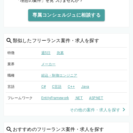
「理想の案件」を見つけませんか？
専属コンシェルジュに相談する
類似した
フリーランス案件・求人を探す
特徴
週5日
急募
業界
メーカー
職種
組込・制御エンジニア
言語
C#
C言語
C++
Java
フレームワーク
EntityFramework
.NET
ASP.NET
その他の案件・求人を探す
おすすめの
フリーランス案件・求人を探す