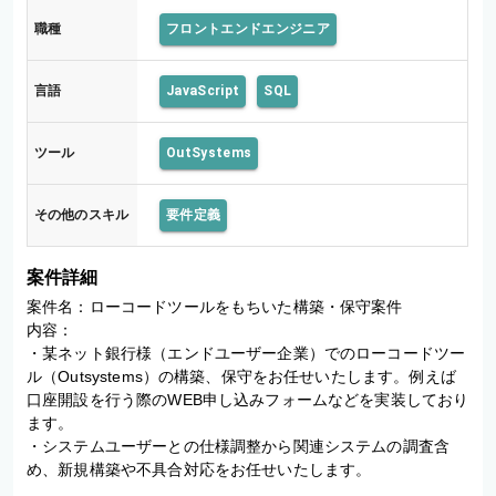
保
職種
フロントエンドエンジニア
守
言語
JavaScript
SQL
ツール
OutSystems
その他のスキル
要件定義
案件詳細
案件名：ローコードツールをもちいた構築・保守案件

内容：

・某ネット銀行様（エンドユーザー企業）でのローコードツー
ル（Outsystems）の構築、保守をお任せいたします。例えば
口座開設を行う際のWEB申し込みフォームなどを実装しており
ます。

・システムユーザーとの仕様調整から関連システムの調査含
め、新規構築や不具合対応をお任せいたします。