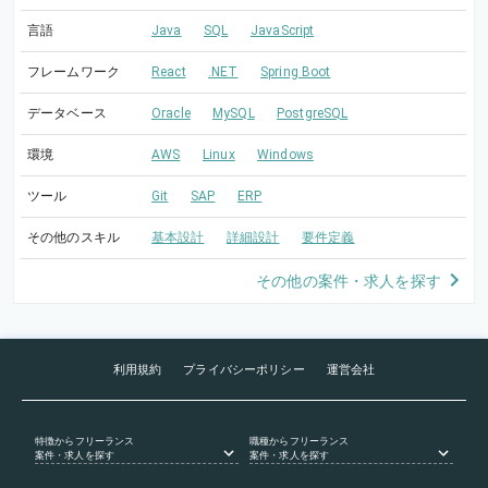
言語
Java
SQL
JavaScript
フレームワーク
React
.NET
Spring Boot
データベース
Oracle
MySQL
PostgreSQL
環境
AWS
Linux
Windows
ツール
Git
SAP
ERP
その他のスキル
基本設計
詳細設計
要件定義
その他の案件・求人を探す
利用規約
プライバシーポリシー
運営会社
特徴
からフリーランス
職種
からフリーランス
案件・求人を探す
案件・求人を探す