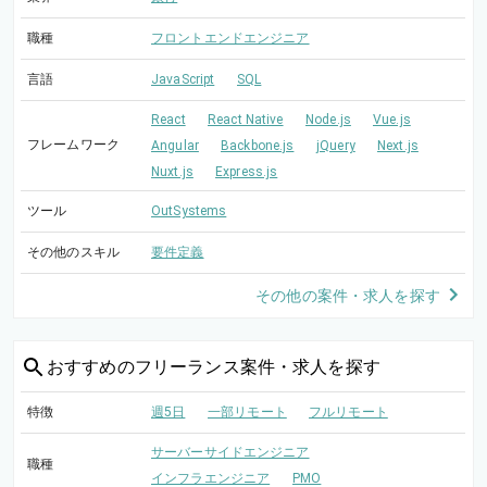
職種
フロントエンドエンジニア
言語
JavaScript
SQL
React
React Native
Node.js
Vue.js
フレームワーク
Angular
Backbone.js
jQuery
Next.js
Nuxt.js
Express.js
ツール
OutSystems
その他のスキル
要件定義
その他の案件・求人を探す
おすすめの
フリーランス案件・求人を探す
特徴
週5日
一部リモート
フルリモート
サーバーサイドエンジニア
職種
インフラエンジニア
PMO