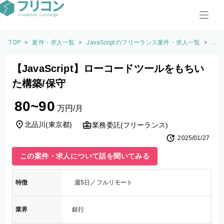
TOP
>
案件・求人一覧
>
JavaScriptのフリーランス案件・求人一覧
>
【J
av
aS
【JavaScript】ローコードツールをもちい
cri
p
た構築/保守
t】
ロ
80~90
ー
万円/月
コ
ー
北品川
(
東京都
)
業務委託(フリーランス)
ド
2025/01/27
ツ
ー
この案件・求人について話を聞いてみる
ル
を
も
特徴
週5日／フルリモート
ち
い
た
業界
銀行
構
築/