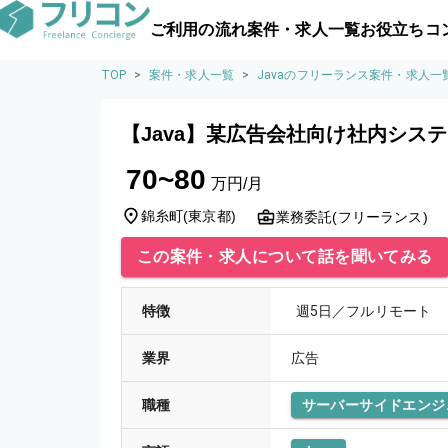
ご利用の流れ
案件・求人一覧
お役立ちコ
TOP
>
案件・求人一覧
>
Javaのフリーランス案件・求人一
【Java】某広告会社向け社内シス
70~80
万円/月
錦糸町
(
東京都
)
業務委託(フリーランス)
この案件・求人について話を聞いてみる
特徴
週5日／フルリモート
業界
広告
職種
サーバーサイドエンジ