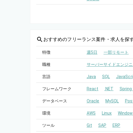
おすすめの
フリーランス案件・求人を探
特徴
週5日
一部リモート
職種
サーバーサイドエンジニ
言語
Java
SQL
JavaScri
フレームワーク
React
.NET
Spring
データベース
Oracle
MySQL
Pos
環境
AWS
Linux
Window
ツール
Git
SAP
ERP