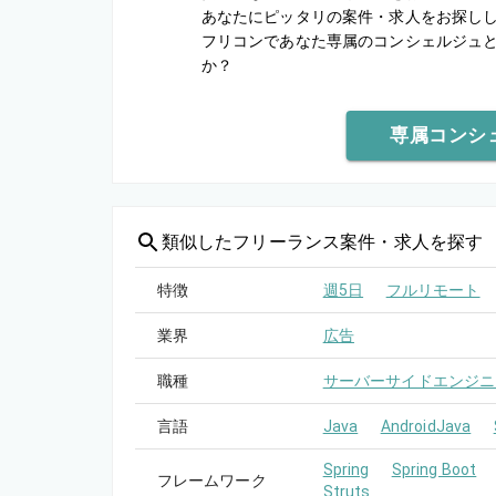
あなたにピッタリの案件・求人をお探し
フリコンであなた専属のコンシェルジュ
か？
専属コンシ
類似した
フリーランス案件・求人を探す
特徴
週5日
フルリモート
業界
広告
職種
サーバーサイドエンジニ
言語
Java
AndroidJava
Spring
Spring Boot
フレームワーク
Struts