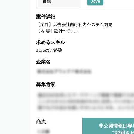
言語
Java
案件詳細
【案件】広告会社向け社内システム開発

【内 容】設計〜テスト
求めるスキル
Javaのご経験
企業名
募集背景
商流
非公開情報は専
ご説明さ