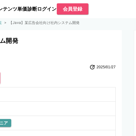
ンテンツ
単価診断
ログイン
会員登録
覧
>
【Java】某広告会社向け社内システム開発
テム開発
2025/01/27
ニア