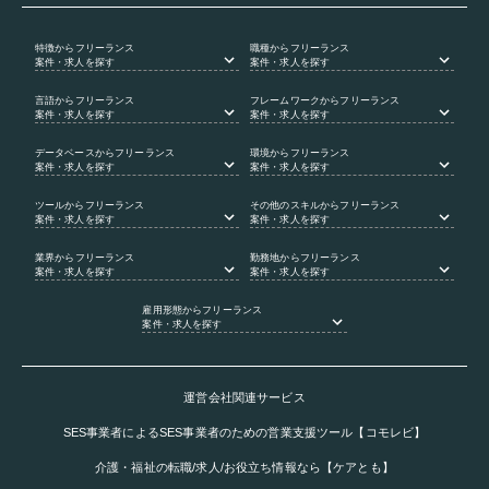
特徴
からフリーランス
職種
からフリーランス
案件・求人を探す
案件・求人を探す
言語
からフリーランス
フレームワーク
からフリーランス
案件・求人を探す
案件・求人を探す
データベース
からフリーランス
環境
からフリーランス
案件・求人を探す
案件・求人を探す
ツール
からフリーランス
その他のスキル
からフリーランス
案件・求人を探す
案件・求人を探す
業界
からフリーランス
勤務地
からフリーランス
案件・求人を探す
案件・求人を探す
雇用形態
からフリーランス
案件・求人を探す
運営会社関連サービス
SES事業者によるSES事業者のための営業支援ツール【コモレビ】
介護・福祉の転職/求人/お役立ち情報なら【ケアとも】