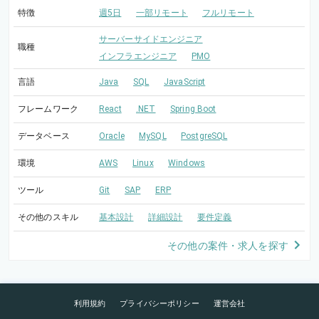
特徴
週5日
一部リモート
フルリモート
サーバーサイドエンジニア
職種
インフラエンジニア
PMO
言語
Java
SQL
JavaScript
フレームワーク
React
.NET
Spring Boot
データベース
Oracle
MySQL
PostgreSQL
環境
AWS
Linux
Windows
ツール
Git
SAP
ERP
その他のスキル
基本設計
詳細設計
要件定義
その他の案件・求人を探す
利用規約
プライバシーポリシー
運営会社