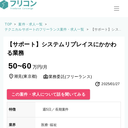
TOP
>
案件・求人一覧
>
テクニカルサポートのフリーランス案件・求人一覧
>
【サポート】システ
ムリプレイスにかか
わる業務
【サポート】システムリプレイスにかかわ
る業務
50~60
万円/月
潮見
(
東京都
)
業務委託(フリーランス)
2025/01/27
この案件・求人について話を聞いてみる
特徴
週5日／長期案件
業界
医療･福祉