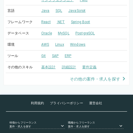
インフラエンジニア
PMO
言語
Java
SQL
JavaScript
フレームワーク
React
.NET
Spring Boot
データベース
Oracle
MySQL
PostgreSQL
環境
AWS
Linux
Windows
ツール
Git
SAP
ERP
その他のスキル
基本設計
詳細設計
要件定義
その他の案件・求人を探す
利用規約
プライバシーポリシー
運営会社
特徴
からフリーランス
職種
からフリーランス
案件・求人を探す
案件・求人を探す