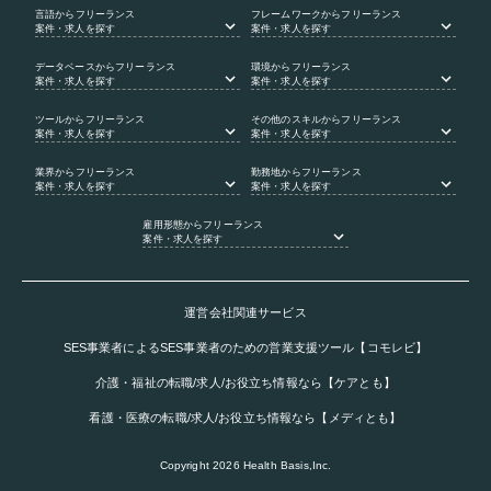
言語
からフリーランス
フレームワーク
からフリーランス
案件・求人を探す
案件・求人を探す
データベース
からフリーランス
環境
からフリーランス
案件・求人を探す
案件・求人を探す
ツール
からフリーランス
その他のスキル
からフリーランス
案件・求人を探す
案件・求人を探す
業界
からフリーランス
勤務地
からフリーランス
案件・求人を探す
案件・求人を探す
雇用形態
からフリーランス
案件・求人を探す
運営会社関連サービス
SES事業者によるSES事業者のための営業支援ツール【コモレビ】
介護・福祉の転職/求人/お役立ち情報なら【ケアとも】
看護・医療の転職/求人/お役立ち情報なら【メディとも】
Copyright
2026
Health Basis,Inc.