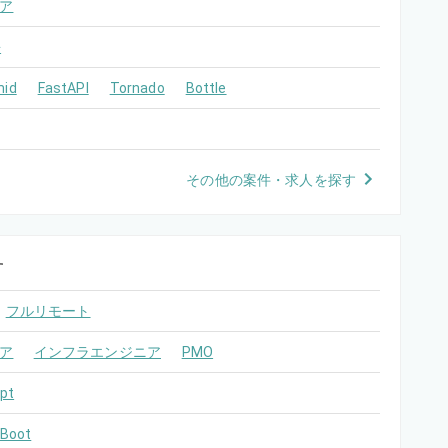
ア
語
mid
FastAPI
Tornado
Bottle
その他の案件・求人を探す
す
フルリモート
ア
インフラエンジニア
PMO
pt
 Boot