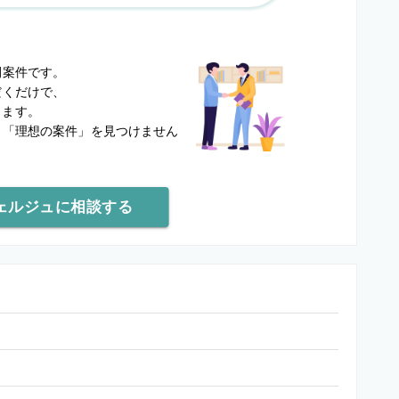
？
開案件です。
だくだけで、
します。
と
「理想の案件」を見つけません
ェルジュに相談する