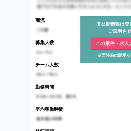
商流
非公開情報は専
ご説明さ
募集人数
この案件・求人
※面談前の開示が
チーム人数
勤務時間
平均稼働時間