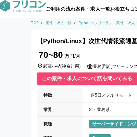
ご利用の流れ
案件・求人一覧
お役立ちコ
TOP
>
案件・求人一覧
>
Pythonのフリーランス案件・求人
【Python/Linux】次世代情報流
70~80
万円/月
武蔵小杉
(
神奈川県
)
業務委託(フリーランス
この案件・求人について話を聞いてみる
特徴
週5日／フルリモート
業界
SI・業務系
職種
サーバーサイドエンジ