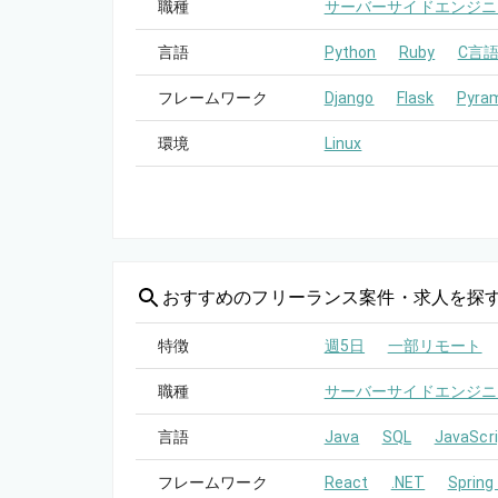
職種
サーバーサイドエンジニ
言語
Python
Ruby
C言
フレームワーク
Django
Flask
Pyra
環境
Linux
おすすめの
フリーランス案件・求人を探
特徴
週5日
一部リモート
職種
サーバーサイドエンジニ
言語
Java
SQL
JavaScri
フレームワーク
React
.NET
Spring