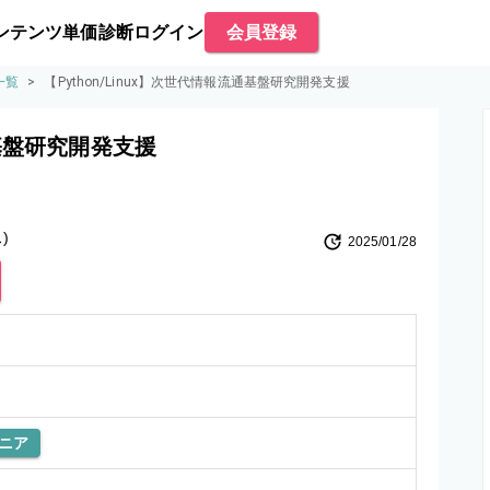
ンテンツ
単価診断
ログイン
会員登録
一覧
>
【Python/Linux】次世代情報流通基盤研究開発支援
通基盤研究開発支援
)
2025/01/28
ニア