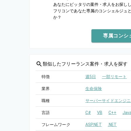
あなたにピッタリの案件・求人をお探し
フリコンであなた専属のコンシェルジュ
か？
専属コンシ
類似した
フリーランス案件・求人を探す
特徴
週5日
一部リモート
業界
生命保険
職種
サーバーサイドエンジニ
言語
C#
VB
C++
Java
フレームワーク
ASP.NET
.NET