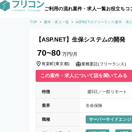
ご利用の流れ
案件・求人一覧
お役立ちコ
TOP
>
案件・求人一覧
>
ASP.NETのフリーランス案件・求
【ASP.NET】生保システムの開発
70~80
万円/月
有楽町
(
東京都
)
業務委託(フリーランス)
この案件・求人について話を聞いてみる
特徴
週5日／一部リモート
業界
生命保険
職種
サーバーサイドエンジ