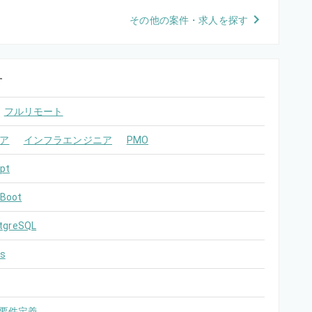
その他の案件・求人を探す
す
フルリモート
ア
インフラエンジニア
PMO
pt
 Boot
tgreSQL
s
要件定義