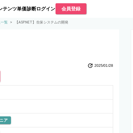
ンテンツ
単価診断
ログイン
会員登録
人一覧
>
【ASP.NET】生保システムの開発
2025/01/28
ニア