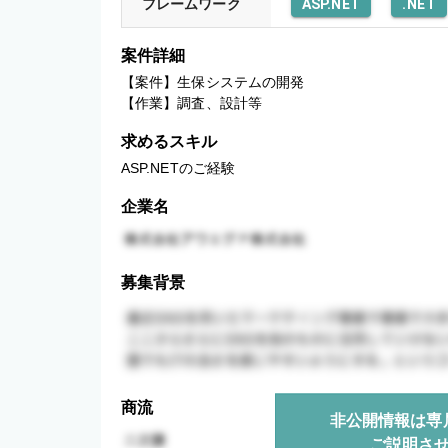
フレームワーク
ASP.NET
.NET
案件詳細
【案件】生保システムの開発

【作業】調査、設計等
求めるスキル
ASP.NETのご経験
企業名
募集背景
商流
非公開情報は専
ご説明さ