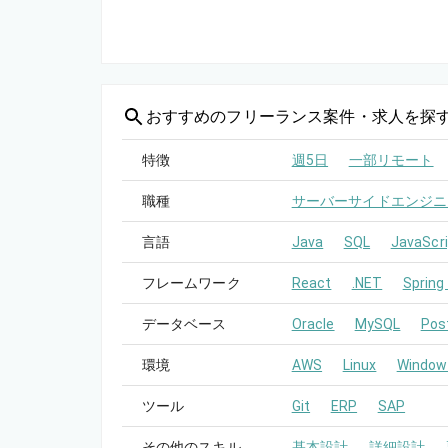
おすすめの
フリーランス案件・求人を探
特徴
週5日
一部リモート
職種
サーバーサイドエンジニ
言語
Java
SQL
JavaScri
フレームワーク
React
.NET
Spring
データベース
Oracle
MySQL
Pos
環境
AWS
Linux
Window
ツール
Git
ERP
SAP
その他のスキル
基本設計
詳細設計