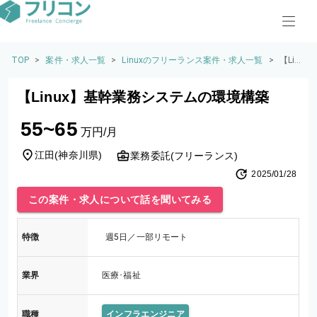
TOP
>
案件・求人一覧
>
Linuxのフリーランス案件・求人一覧
>
【Lin
ux】
基幹
【Linux】基幹業務システムの環境構築
業務
シス
55~65
テム
万円/月
の環
境構
江田
(
神奈川県
)
業務委託(フリーランス)
築
2025/01/28
この案件・求人について話を聞いてみる
特徴
週5日／一部リモート
業界
医療･福祉
職種
インフラエンジニア