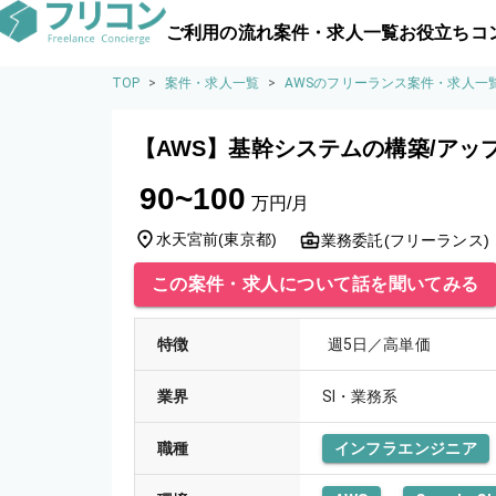
ご利用の流れ
案件・求人一覧
お役立ちコ
TOP
>
案件・求人一覧
>
AWSのフリーランス案件・求人一
【AWS】基幹システムの構築/アッ
90~100
万円/月
水天宮前
(
東京都
)
業務委託(フリーランス)
この案件・求人について話を聞いてみる
特徴
週5日／高単価
業界
SI・業務系
職種
インフラエンジニア