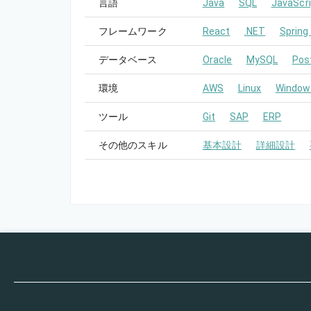
言語
Java
SQL
JavaScri
フレームワーク
React
.NET
Spring
データベース
Oracle
MySQL
Pos
環境
AWS
Linux
Window
ツール
Git
SAP
ERP
その他のスキル
基本設計
詳細設計