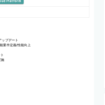
oud Platform
ップデート

要件定義/性能向上

ト

施
