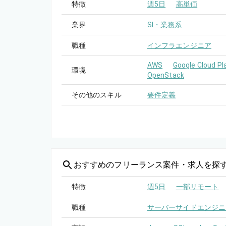
特徴
週5日
高単価
業界
SI・業務系
職種
インフラエンジニア
AWS
Google Cloud Pl
環境
OpenStack
その他のスキル
要件定義
おすすめの
フリーランス案件・求人を探
特徴
週5日
一部リモート
職種
サーバーサイドエンジニ