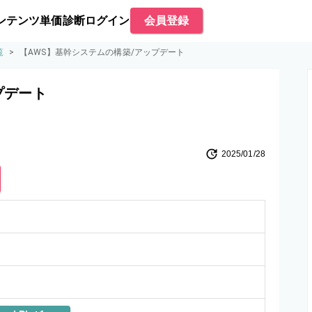
ンテンツ
単価診断
ログイン
会員登録
覧
>
【AWS】基幹システムの構築/アップデート
プデート
2025/01/28