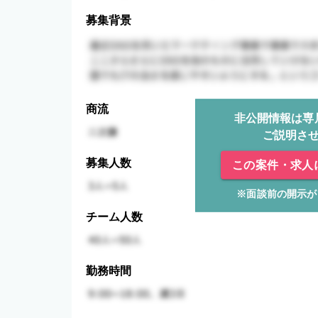
募集背景
商流
非公開情報は専
ご説明さ
募集人数
この案件・求人
※面談前の開示が
チーム人数
勤務時間