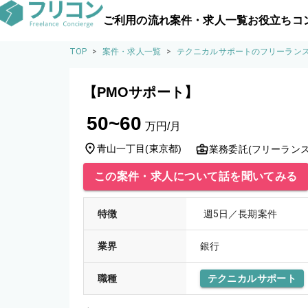
ご利用の流れ
案件・求人一覧
お役立ちコ
TOP
>
案件・求人一覧
>
テクニカルサポートのフリーラン
【PMOサポート】
50~60
万円/月
青山一丁目
(
東京都
)
業務委託(フリーランス
この案件・求人について話を聞いてみる
特徴
週5日／長期案件
業界
銀行
職種
テクニカルサポート