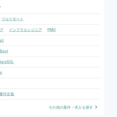
す
フルリモート
ア
インフラエンジニア
PMO
pt
 Boot
tgreSQL
s
要件定義
その他の案件・求人を探す