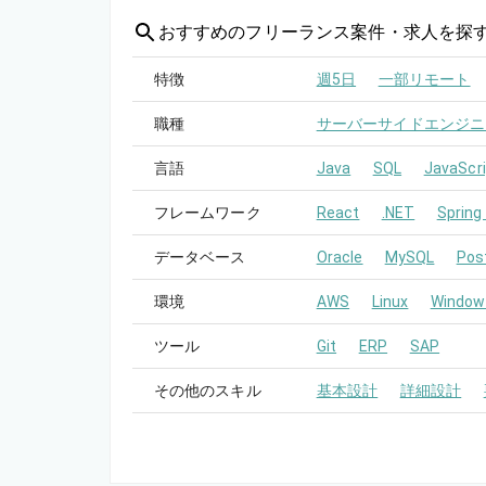
おすすめの
フリーランス案件・求人を探
特徴
週5日
一部リモート
職種
サーバーサイドエンジニ
言語
Java
SQL
JavaScri
フレームワーク
React
.NET
Spring
データベース
Oracle
MySQL
Pos
環境
AWS
Linux
Window
ツール
Git
ERP
SAP
その他のスキル
基本設計
詳細設計