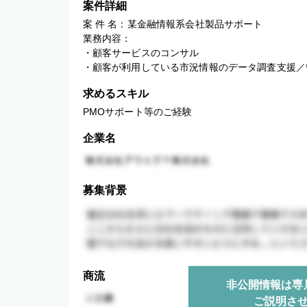
案件詳細
案 件 名：某金融情報系会社製品サポート

業務内容：

・顧客サービスのコンサル

・顧客が利用している市況情報のデータ調査支援／
求めるスキル
PMOサポート等のご経験
企業名
募集背景
商流
非公開情報は専
ご説明さ