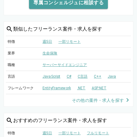
専属コンシェルジュに相談する
類似した
フリーランス案件・求人を探す
特徴
週5日
一部リモート
業界
生命保険
職種
サーバーサイドエンジニア
言語
JavaScript
C#
C言語
C++
Java
フレームワーク
EntityFramework
.NET
ASP.NET
その他の案件・求人を探す
おすすめの
フリーランス案件・求人を探す
特徴
週5日
一部リモート
フルリモート