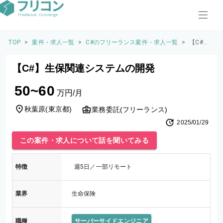
TOP
>
案件・求人一覧
>
C#のフリーランス案件・求人一覧
>
【C#】
生保関
連シス
【C#】生保関連システムの開発
テムの
開発
50~60
万円/月
秋葉原
(
東京都
)
業務委託(フリーランス)
2025/01/29
この案件・求人について話を聞いてみる
特徴
週5日／一部リモート
業界
生命保険
職種
サーバーサイドエンジニア