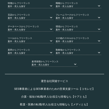
特徴
からフリーランス
職種
からフリーランス
案件・求人を探す
案件・求人を探す
言語
からフリーランス
フレームワーク
からフリーランス
案件・求人を探す
案件・求人を探す
データベース
からフリーランス
環境
からフリーランス
案件・求人を探す
案件・求人を探す
ツール
からフリーランス
その他のスキル
からフリーランス
案件・求人を探す
案件・求人を探す
業界
からフリーランス
勤務地
からフリーランス
案件・求人を探す
案件・求人を探す
雇用形態
からフリーランス
案件・求人を探す
運営会社関連サービス
SES事業者によるSES事業者のための営業支援ツール【コモレビ】
介護・福祉の転職/求人/お役立ち情報なら【ケアとも】
看護・医療の転職/求人/お役立ち情報なら【メディとも】