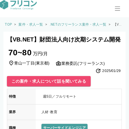
TOP
>
案件・求人一覧
>
.NETのフリーランス案件・求人一覧
>
【VB.
NE
T】財
【VB.NET】財団法人向け次期システム開発
団法
人向
70~80
け次
万円/月
期シ
ステ
青山一丁目
(
東京都
)
業務委託(フリーランス)
ム開
2025/01/29
発
この案件・求人について話を聞いてみる
特徴
週5日／フルリモート
業界
人材･教育
職種
サーバーサイドエンジニア