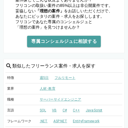
案件探しでこんな状況よくありませんか？
フリコンの取扱い案件の85%以上は非公開案件です。
妥協しない
「理想の案件」
をお話しいただくだけで、
あなたにピッタリの案件・求人をお探しします。
フリコンであなた専属のコンシェルジュと
「理想の案件」を見つけませんか？
専属コンシェルジュに相談する
類似した
フリーランス案件・求人を探す
特徴
週5日
フルリモート
業界
人材･教育
職種
サーバーサイドエンジニア
言語
SQL
VB
C#
C++
JavaScript
フレームワーク
.NET
ASP.NET
EntityFramework