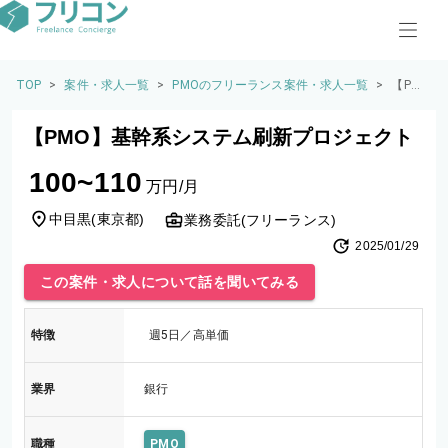
TOP
>
案件・求人一覧
>
PMOのフリーランス案件・求人一覧
>
【PM
O】基
幹系シ
【PMO】基幹系システム刷新プロジェクト
ステム
刷新プ
100~110
ロジェ
万円/月
クト
中目黒
(
東京都
)
業務委託(フリーランス)
2025/01/29
この案件・求人について話を聞いてみる
特徴
週5日／高単価
業界
銀行
職種
PMO