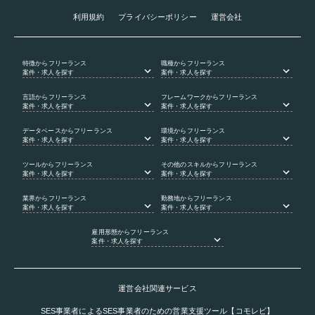
利用規約
プライバシーポリシー
運営会社
特徴
からフリーランス
職種
からフリーランス
案件・求人を探す
案件・求人を探す
言語
からフリーランス
フレームワーク
からフリーランス
案件・求人を探す
案件・求人を探す
データベース
からフリーランス
環境
からフリーランス
案件・求人を探す
案件・求人を探す
ツール
からフリーランス
その他のスキル
からフリーランス
案件・求人を探す
案件・求人を探す
業界
からフリーランス
勤務地
からフリーランス
案件・求人を探す
案件・求人を探す
雇用形態
からフリーランス
案件・求人を探す
運営会社関連サービス
SES事業者によるSES事業者のための営業支援ツール【コモレビ】