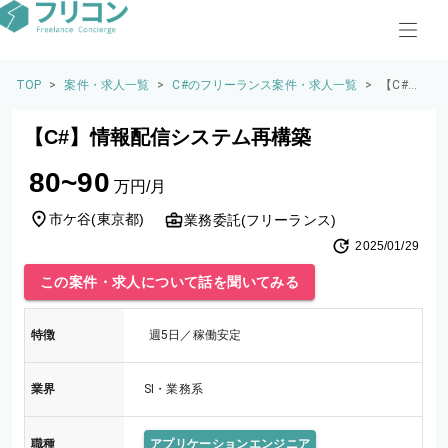
TOP
>
案件・求人一覧
>
C#のフリーランス案件・求人一覧
>
【C#】
情報配
信シス
【C#】情報配信システム再構築
テム再
構築
80~90
万円/月
市ケ谷
(
東京都
)
業務委託(フリーランス)
2025/01/29
この案件・求人について話を聞いてみる
特徴
週5日／稼働安定
業界
SI・業務系
職種
アプリケーションエンジニア