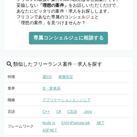
妥協しない
「理想の案件」
をお話しいただくだけで、
あなたにピッタリの案件・求人をお探しします。
フリコンであなた専属のコンシェルジュと
「理想の案件」を見つけませんか？
専属コンシェルジュに相談する
類似した
フリーランス案件・求人を探す
特徴
週5日
稼働安定
業界
SI・業務系
職種
アプリケーションエンジニア
言語
C++
C#
C言語
Java
Node.js
EntityFramework
.NET
フレームワーク
ASP.NET