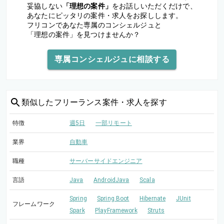
妥協しない
「理想の案件」
をお話しいただくだけで、
あなたにピッタリの案件・求人をお探しします。
フリコンであなた専属のコンシェルジュと
「理想の案件」を見つけませんか？
専属コンシェルジュに相談する
類似した
フリーランス案件・求人を探す
特徴
週5日
一部リモート
業界
自動車
職種
サーバーサイドエンジニア
言語
Java
AndroidJava
Scala
Spring
Spring Boot
Hibernate
JUnit
フレームワーク
Spark
PlayFramework
Struts