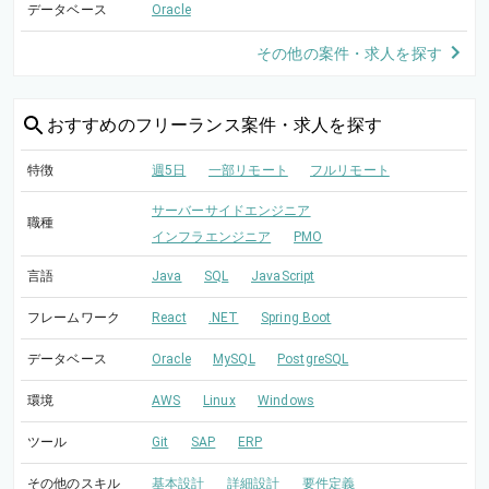
データベース
Oracle
その他の案件・求人を探す
おすすめの
フリーランス案件・求人を探す
特徴
週5日
一部リモート
フルリモート
サーバーサイドエンジニア
職種
インフラエンジニア
PMO
言語
Java
SQL
JavaScript
フレームワーク
React
.NET
Spring Boot
データベース
Oracle
MySQL
PostgreSQL
環境
AWS
Linux
Windows
ツール
Git
SAP
ERP
その他のスキル
基本設計
詳細設計
要件定義