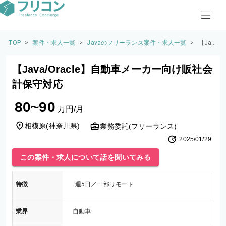
TOP
>
案件・求人一覧
>
Javaのフリーランス案件・求人一覧
>
【Jav
a/Ora
cle】
【Java/Oracle】自動車メーカー向け販社会
自動
車メ
計保守対応
ーカ
ー向
80~90
け販
万円/月
社会
計保
相模原
(
神奈川県
)
業務委託(フリーランス)
守対
2025/01/29
応
この案件・求人について話を聞いてみる
特徴
週5日／一部リモート
業界
自動車