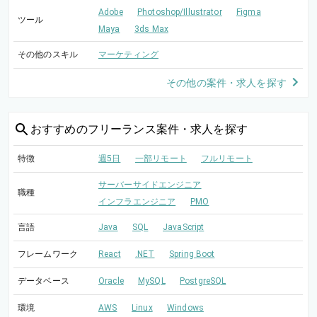
Adobe
Photoshop/Illustrator
Figma
ツール
Maya
3ds Max
その他のスキル
マーケティング
その他の案件・求人を探す
おすすめの
フリーランス案件・求人を探す
特徴
週5日
一部リモート
フルリモート
サーバーサイドエンジニア
職種
インフラエンジニア
PMO
言語
Java
SQL
JavaScript
フレームワーク
React
.NET
Spring Boot
データベース
Oracle
MySQL
PostgreSQL
環境
AWS
Linux
Windows