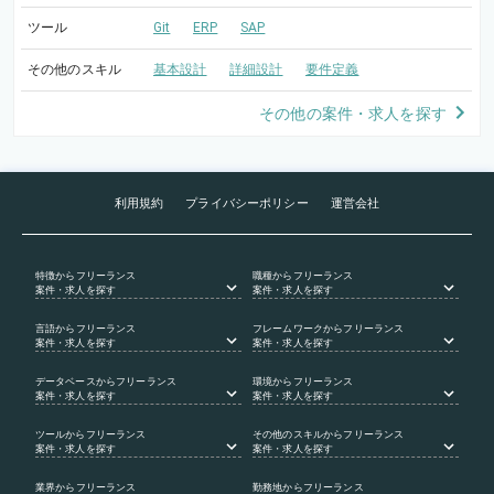
ツール
Git
ERP
SAP
その他のスキル
基本設計
詳細設計
要件定義
その他の案件・求人を探す
利用規約
プライバシーポリシー
運営会社
特徴
からフリーランス
職種
からフリーランス
案件・求人を探す
案件・求人を探す
言語
からフリーランス
フレームワーク
からフリーランス
案件・求人を探す
案件・求人を探す
データベース
からフリーランス
環境
からフリーランス
案件・求人を探す
案件・求人を探す
ツール
からフリーランス
その他のスキル
からフリーランス
案件・求人を探す
案件・求人を探す
業界
からフリーランス
勤務地
からフリーランス