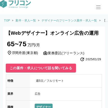
TOP
>
案件・求人一覧
>
デザイナーのフリーランス案件・求人一覧
>
【
eb
デ
【Webデザイナー】オンライン広告の運用
イ
ー
65~75
オ
万円/月
ラ
ン
浮間舟渡
(
東京都
)
業務委託(フリーランス)
告
2025/01/29
運
この案件・求人について話を聞いてみる
特徴
週5日／フルリモート
業界
広告
職種
デザイナー