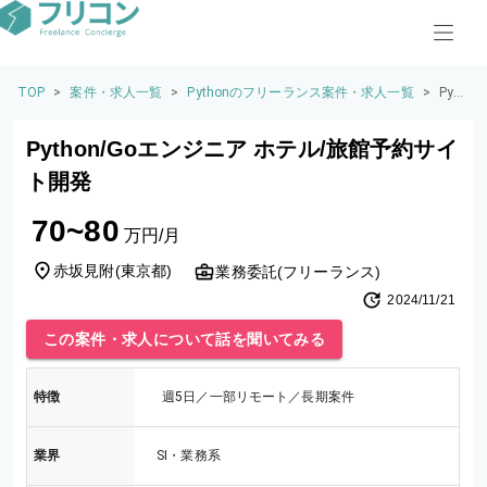
TOP
>
案件・求人一覧
>
Pythonのフリーランス案件・求人一覧
>
Pyt
ho
n/G
Python/Goエンジニア ホテル/旅館予約サイ
oエ
ンジ
ト開発
ニア
ホテ
70~80
ル/
万円/月
旅館
予約
赤坂見附
(
東京都
)
業務委託(フリーランス)
サイ
2024/11/21
ト開
発
この案件・求人について話を聞いてみる
特徴
週5日／一部リモート／長期案件
業界
SI・業務系