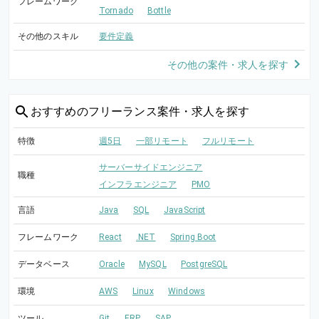
フレームワーク
Tornado
Bottle
その他のスキル
要件定義
その他の案件・求人を探す
おすすめの
フリーランス案件・求人を探す
特徴
週5日
一部リモート
フルリモート
サーバーサイドエンジニア
職種
インフラエンジニア
PMO
言語
Java
SQL
JavaScript
フレームワーク
React
.NET
Spring Boot
データベース
Oracle
MySQL
PostgreSQL
環境
AWS
Linux
Windows
ツール
Git
ERP
SAP