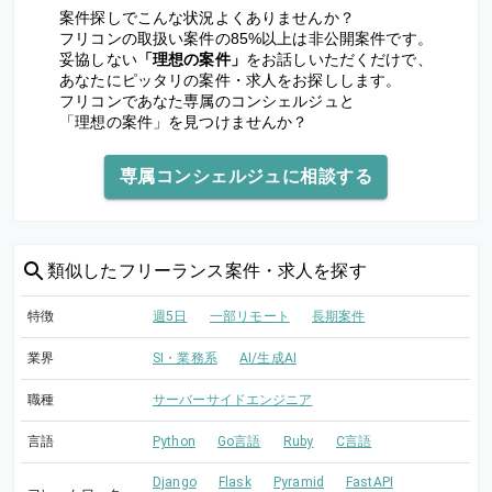
案件探しでこんな状況よくありませんか？
フリコンの取扱い案件の85%以上は非公開案件です。
妥協しない
「理想の案件」
をお話しいただくだけで、
あなたにピッタリの案件・求人をお探しします。
フリコンであなた専属のコンシェルジュと
「理想の案件」を見つけませんか？
専属コンシェルジュに相談する
類似した
フリーランス案件・求人を探す
特徴
週5日
一部リモート
長期案件
業界
SI・業務系
AI/生成AI
職種
サーバーサイドエンジニア
言語
Python
Go言語
Ruby
C言語
Django
Flask
Pyramid
FastAPI