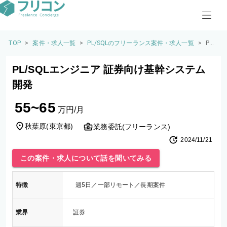
TOP
>
案件・求人一覧
>
PL/SQLのフリーランス案件・求人一覧
>
PL/
SQ
Lエ
PL/SQLエンジニア 証券向け基幹システム
ン
ジ
開発
ニ
ア
55~65
証
万円/月
券
向
秋葉原
(
東京都
)
業務委託(フリーランス)
け
2024/11/21
基
幹
この案件・求人について話を聞いてみる
シ
ス
テ
特徴
週5日／一部リモート／長期案件
ム
開
発
業界
証券