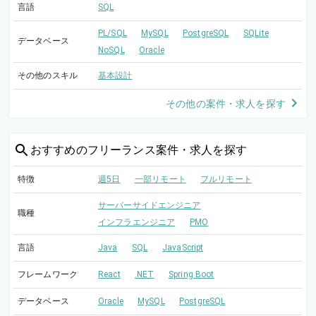
言語
SQL
PL/SQL
MySQL
PostgreSQL
SQLite
データベース
NoSQL
Oracle
その他のスキル
基本設計
その他の案件・求人を探す
おすすめの
フリーランス案件・求人を探す
特徴
週5日
一部リモート
フルリモート
サーバーサイドエンジニア
職種
インフラエンジニア
PMO
言語
Java
SQL
JavaScript
フレームワーク
React
.NET
Spring Boot
データベース
Oracle
MySQL
PostgreSQL