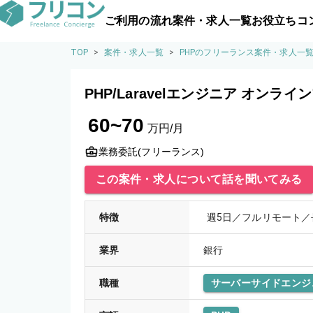
ご利用の流れ
案件・求人一覧
お役立ちコ
TOP
>
案件・求人一覧
>
PHPのフリーランス案件・求人一
PHP/Laravelエンジニア オンラ
60~70
万円/月
業務委託(フリーランス)
この案件・求人について話を聞いてみる
特徴
週5日／フルリモート／
業界
銀行
職種
サーバーサイドエンジ