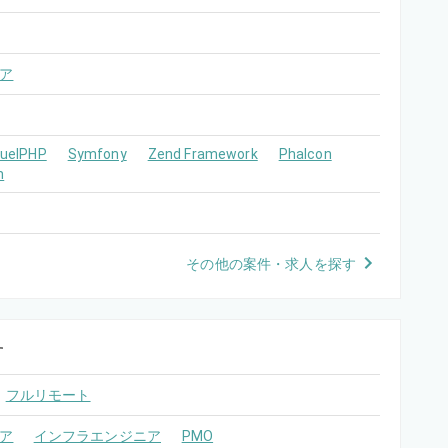
ア
FuelPHP
Symfony
Zend Framework
Phalcon
m
その他の案件・求人を探す
す
フルリモート
ア
インフラエンジニア
PMO