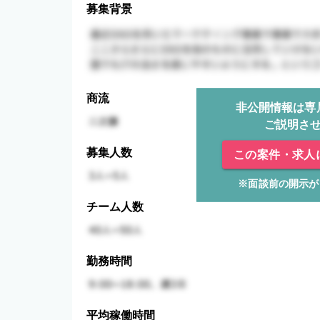
募集背景
商流
非公開情報は専
ご説明さ
募集人数
この案件・求人
※面談前の開示が
チーム人数
勤務時間
平均稼働時間