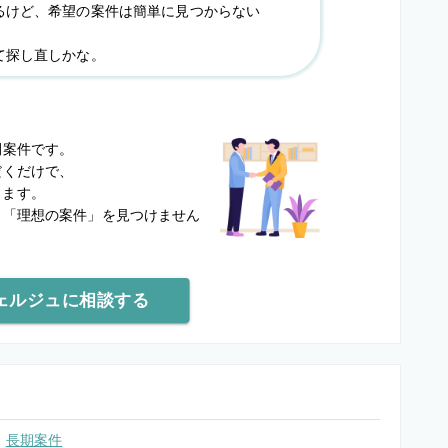
るけど、希望の案件は簡単に見つからない
て探し直しかな。
？
開案件です。
だくだけで、
します。
と
「理想の案件」を見つけません
ェルジュに相談する
長期案件