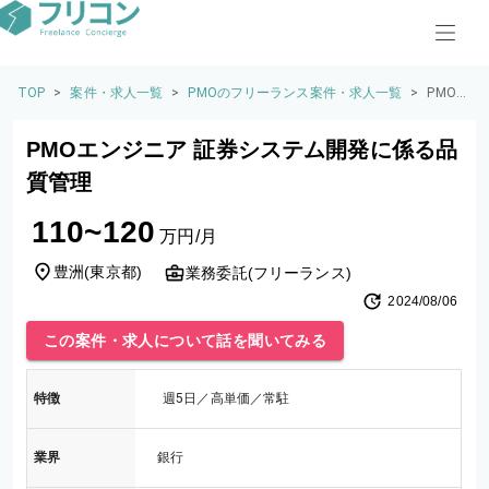
TOP
>
案件・求人一覧
>
PMOのフリーランス案件・求人一覧
>
PMO
エンジ
ニア
PMOエンジニア 証券システム開発に係る品
証券シ
ステム
質管理
開発に
係る品
110~120
質管理
万円/月
豊洲
(
東京都
)
業務委託(フリーランス)
2024/08/06
この案件・求人について話を聞いてみる
特徴
週5日／高単価／常駐
業界
銀行