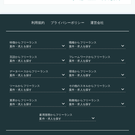
利用規約
プライバシーポリシー
運営会社
特徴
からフリーランス
職種
からフリーランス
案件・求人を探す
案件・求人を探す
言語
からフリーランス
フレームワーク
からフリーランス
案件・求人を探す
案件・求人を探す
データベース
からフリーランス
環境
からフリーランス
案件・求人を探す
案件・求人を探す
ツール
からフリーランス
その他のスキル
からフリーランス
案件・求人を探す
案件・求人を探す
業界
からフリーランス
勤務地
からフリーランス
案件・求人を探す
案件・求人を探す
雇用形態
からフリーランス
案件・求人を探す