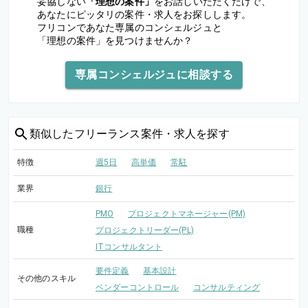
妥協しない
「理想の案件」
をお話しいただくだけで、
あなたにピッタリの案件・求人をお探しします。
フリコンであなた専属のコンシェルジュと
「理想の案件」を見つけませんか？
専属コンシェルジュに相談する
類似した
フリーランス案件・求人を探す
特徴
週5日
高単価
常駐
業界
銀行
PMO
プロジェクトマネージャー(PM)
職種
プロジェクトリーダー(PL)
ITコンサルタント
要件定義
基本設計
その他のスキル
ベンダーコントロール
コンサルティング