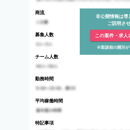
商流
非公開情報は専
ご説明さ
募集人数
この案件・求人
※面談前の開示が
チーム人数
勤務時間
平均稼働時間
特記事項