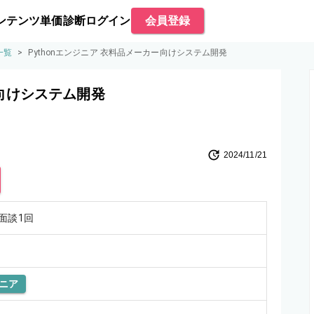
ンテンツ
単価診断
ログイン
会員登録
一覧
>
Pythonエンジニア 衣料品メーカー向けシステム開発
ー向けシステム開発
2024/11/21
面談1回
ニア