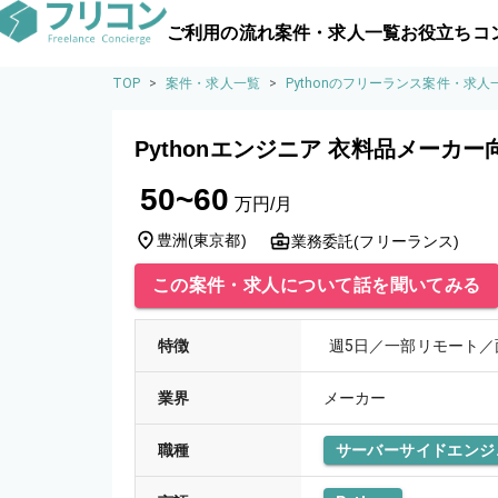
ご利用の流れ
案件・求人一覧
お役立ちコ
TOP
>
案件・求人一覧
>
Pythonのフリーランス案件・求人
Pythonエンジニア 衣料品メーカ
50~60
万円/月
豊洲
(
東京都
)
業務委託(フリーランス)
この案件・求人について話を聞いてみる
特徴
週5日／一部リモート／
業界
メーカー
職種
サーバーサイドエンジ