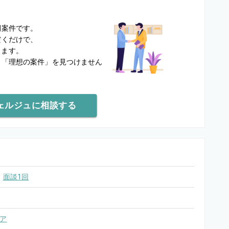
？
開案件です。
だくだけで、
します。
と
「理想の案件」を見つけません
ェルジュに相談する
面談1回
ア