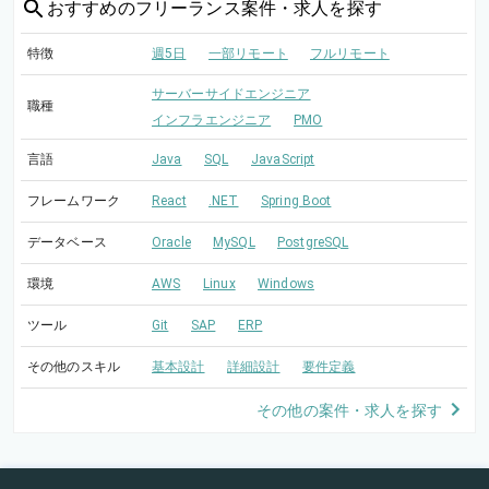
おすすめの
フリーランス案件・求人を探す
特徴
週5日
一部リモート
フルリモート
サーバーサイドエンジニア
職種
インフラエンジニア
PMO
言語
Java
SQL
JavaScript
フレームワーク
React
.NET
Spring Boot
データベース
Oracle
MySQL
PostgreSQL
環境
AWS
Linux
Windows
ツール
Git
SAP
ERP
その他のスキル
基本設計
詳細設計
要件定義
その他の案件・求人を探す