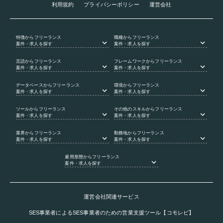
利用規約
プライバシーポリシー
運営会社
特徴
からフリーランス
職種
からフリーランス
案件・求人を探す
案件・求人を探す
言語
からフリーランス
フレームワーク
からフリーランス
案件・求人を探す
案件・求人を探す
データベース
からフリーランス
環境
からフリーランス
案件・求人を探す
案件・求人を探す
ツール
からフリーランス
その他のスキル
からフリーランス
案件・求人を探す
案件・求人を探す
業界
からフリーランス
勤務地
からフリーランス
案件・求人を探す
案件・求人を探す
雇用形態
からフリーランス
案件・求人を探す
運営会社関連サービス
SES事業者によるSES事業者のための営業支援ツール【コモレビ】