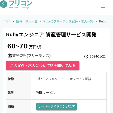
TOP
>
案件・求人一覧
>
Rubyのフリーランス案件・求人一覧
>
Ruby
エン
ジニ
Rubyエンジニア 資産管理サービス開発
ア 資
産管
60~70
理サ
万円/月
ービ
ス開
業務委託(フリーランス)
2024/11/21
発
この案件・求人について話を聞いてみる
特徴
週5日／フルリモート／オンライン面談
業界
WEBサービス
職種
サーバーサイドエンジニア