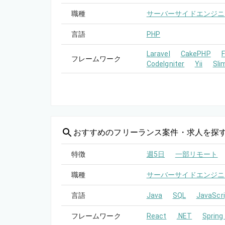
職種
サーバーサイドエンジニ
言語
PHP
Laravel
CakePHP
フレームワーク
CodeIgniter
Yii
Sli
おすすめの
フリーランス案件・求人を探
特徴
週5日
一部リモート
職種
サーバーサイドエンジニ
言語
Java
SQL
JavaScri
フレームワーク
React
.NET
Spring