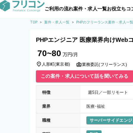
ご利用の流れ
案件・求人一覧
お役立ちコ
TOP
>
案件・求人一覧
>
PHPのフリーランス案件・求人一
PHPエンジニア 医療業界向けWeb
70~80
万円/月
人形町
(
東京都
)
業務委託(フリーランス)
この案件・求人について話を聞いてみる
特徴
週5日／一部リモート
業界
医療･福祉
職種
サーバーサイドエンジ