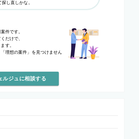
て探し直しかな。
？
開案件です。
だくだけで、
します。
と
「理想の案件」を見つけません
ェルジュに相談する