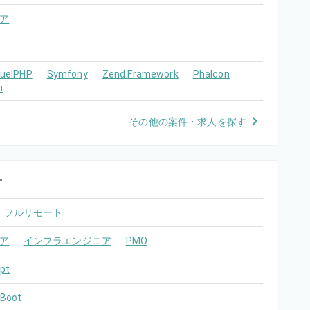
ア
FuelPHP
Symfony
Zend Framework
Phalcon
m
その他の案件・求人を探す
す
フルリモート
ア
インフラエンジニア
PMO
pt
 Boot