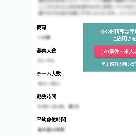
商流
非公開情報は専
ご説明さ
募集人数
この案件・求人
※面談前の開示が
チーム人数
勤務時間
平均稼働時間