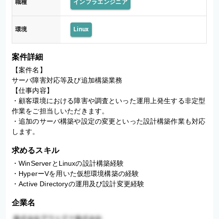
職種
インフラエンジニア
築
環境
Linux
案件詳細
【案件名】

サーバ障害対応等及び追加構築業務

【仕事内容】

・顧客環境における障害や調査といった運用上発生する非定型
作業をご担当しいただきます。

・追加のサーバ構築や設定の変更といった設計構築作業も対応
します。
求めるスキル
・WinServerとLinuxの設計構築経験

・HyperーVを用いた仮想環境構築の経験

・Active Directoryの運用及び設計変更経験
企業名