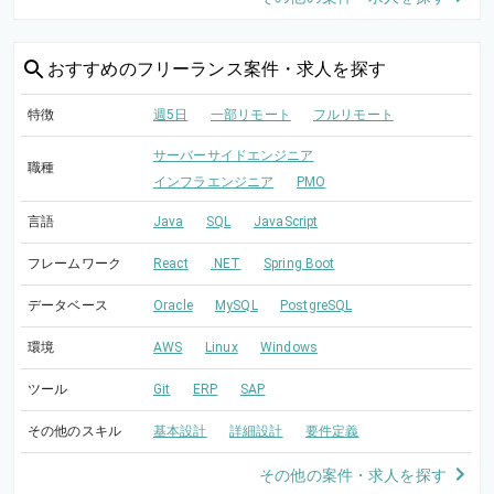
おすすめの
フリーランス案件・求人を探す
特徴
週5日
一部リモート
フルリモート
サーバーサイドエンジニア
職種
インフラエンジニア
PMO
言語
Java
SQL
JavaScript
フレームワーク
React
.NET
Spring Boot
データベース
Oracle
MySQL
PostgreSQL
環境
AWS
Linux
Windows
ツール
Git
ERP
SAP
その他のスキル
基本設計
詳細設計
要件定義
その他の案件・求人を探す