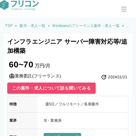
TOP
>
案件・求人一覧
>
Windowsのフリーランス案件・求人一覧
>
イ
ン
フ
インフラエンジニア サーバー障害対応等/追
ラ
エ
加構築
ン
ジ
60~70
ニ
万円/月
ア
サ
業務委託(フリーランス)
2024/11/21
ー
バ
この案件・求人について話を聞いてみる
ー
障
害
特徴
週5日／フルリモート／長期案件
対
応
等/
業界
SI・業務系
追
加
構