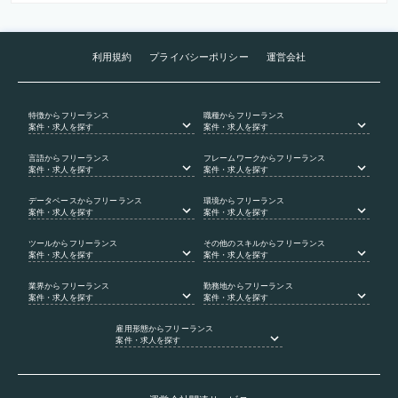
利用規約
プライバシーポリシー
運営会社
特徴
からフリーランス
職種
からフリーランス
案件・求人を探す
案件・求人を探す
言語
からフリーランス
フレームワーク
からフリーランス
案件・求人を探す
案件・求人を探す
データベース
からフリーランス
環境
からフリーランス
案件・求人を探す
案件・求人を探す
ツール
からフリーランス
その他のスキル
からフリーランス
案件・求人を探す
案件・求人を探す
業界
からフリーランス
勤務地
からフリーランス
案件・求人を探す
案件・求人を探す
雇用形態
からフリーランス
案件・求人を探す