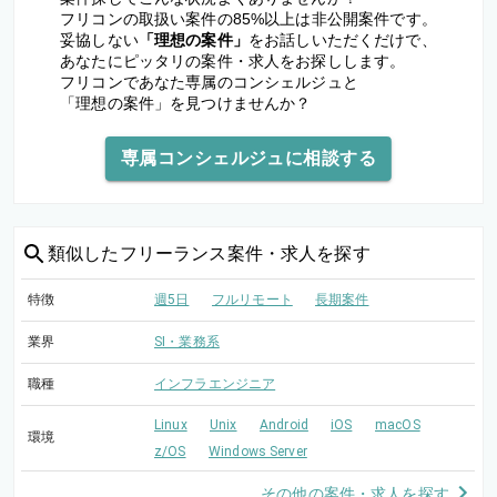
フリコンの取扱い案件の85%以上は非公開案件です。
妥協しない
「理想の案件」
をお話しいただくだけで、
あなたにピッタリの案件・求人をお探しします。
フリコンであなた専属のコンシェルジュと
「理想の案件」を見つけませんか？
専属コンシェルジュに相談する
類似した
フリーランス案件・求人を探す
特徴
週5日
フルリモート
長期案件
業界
SI・業務系
職種
インフラエンジニア
Linux
Unix
Android
iOS
macOS
環境
z/OS
Windows Server
その他の案件・求人を探す