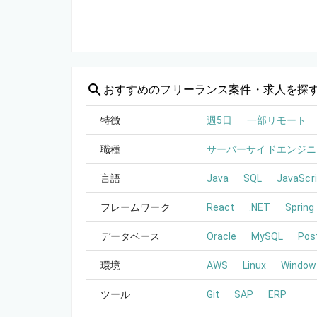
おすすめの
フリーランス案件・求人を探
特徴
週5日
一部リモート
職種
サーバーサイドエンジニ
言語
Java
SQL
JavaScri
フレームワーク
React
.NET
Spring
データベース
Oracle
MySQL
Pos
環境
AWS
Linux
Window
ツール
Git
SAP
ERP