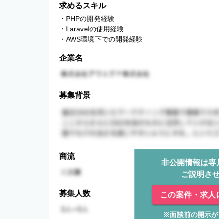
求めるスキル
・PHPの開発経験

・Laravelの使用経験

・AWS環境下での開発経験
企業名
募集背景
商流
非公開情報は専
ご説明さ
募集人数
この案件・求人
※面談前の開示が