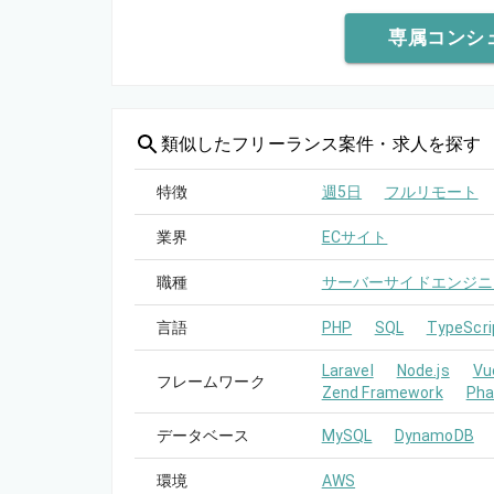
専属コンシ
類似した
フリーランス案件・求人を探す
特徴
週5日
フルリモート
業界
ECサイト
職種
サーバーサイドエンジニ
言語
PHP
SQL
TypeScri
Laravel
Node.js
Vu
フレームワーク
Zend Framework
Pha
データベース
MySQL
DynamoDB
環境
AWS