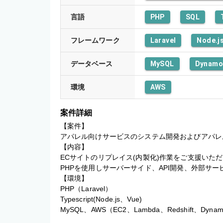
言語
PHP
SQL
フレームワーク
Laravel
Node.j
データベース
MySQL
Dynam
環境
AWS
案件詳細
【案件】

アパレル向けサービスのシステム開発およびアパレル
【内容】

ECサイトのリプレイス(内製化)作業をご支援いただ
PHPを使用しサーバーサイド、API開発、外部サ
【環境】

PHP（Laravel）

Typescript(Node.js、Vue)

MySQL、AWS（EC2、Lambda、Redshift、Dyn