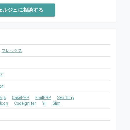
ェルジュに相談する
フレックス
ア
pt
e.js
CakePHP
FuelPHP
Symfony
lcon
CodeIgniter
Yii
Slim