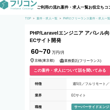
ご利用の流れ
案件・求人一覧
お役立ちコ
TOP
>
案件・求人一覧
>
PHPのフリーランス案件・求人一
PHP/Laravelエンジニア アパ
ECサイト開発
60~70
万円/月
京橋
(
東京都
)
業務委託(フリーランス)
この案件・求人について話を聞いてみる
特徴
週5日／フルリモート／
業界
ECサイト
職種
サーバーサイドエンジ