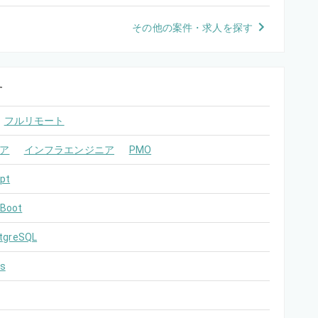
その他の案件・求人を探す
す
フルリモート
ア
インフラエンジニア
PMO
pt
 Boot
tgreSQL
s