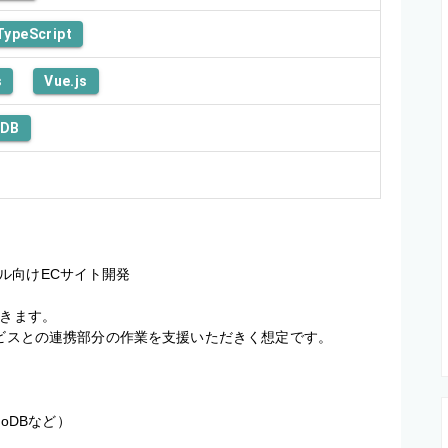
TypeScript
s
Vue.js
oDB
向けECサイト開発

きます。

ービスとの連携部分の作業を支援いただきく想定です。

amoDBなど）