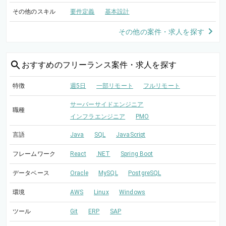
その他のスキル
要件定義
基本設計
その他の案件・求人を探す
おすすめの
フリーランス案件・求人を探す
特徴
週5日
一部リモート
フルリモート
サーバーサイドエンジニア
職種
インフラエンジニア
PMO
言語
Java
SQL
JavaScript
フレームワーク
React
.NET
Spring Boot
データベース
Oracle
MySQL
PostgreSQL
環境
AWS
Linux
Windows
ツール
Git
ERP
SAP