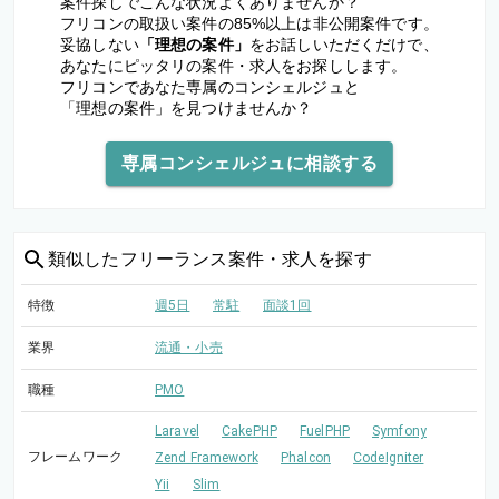
案件探しでこんな状況よくありませんか？
フリコンの取扱い案件の85%以上は非公開案件です。
妥協しない
「理想の案件」
をお話しいただくだけで、
あなたにピッタリの案件・求人をお探しします。
フリコンであなた専属のコンシェルジュと
「理想の案件」を見つけませんか？
専属コンシェルジュに相談する
類似した
フリーランス案件・求人を探す
特徴
週5日
常駐
面談1回
業界
流通・小売
職種
PMO
Laravel
CakePHP
FuelPHP
Symfony
フレームワーク
Zend Framework
Phalcon
CodeIgniter
Yii
Slim