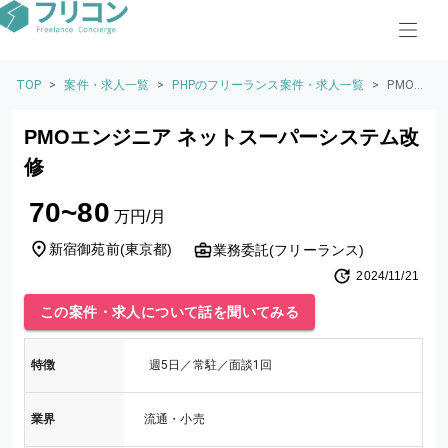
TOP
>
案件・求人一覧
>
PHPのフリーランス案件・求人一覧
>
PMOエ
ンジニ
ア ネッ
PMOエンジニア ネットスーパーシステム改
トスー
パーシ
修
ステム
改修
70~80
万円/月
新宿御苑前
(
東京都
)
業務委託(フリーランス)
2024/11/21
この案件・求人について話を聞いてみる
特徴
週5日／常駐／面談1回
業界
流通・小売