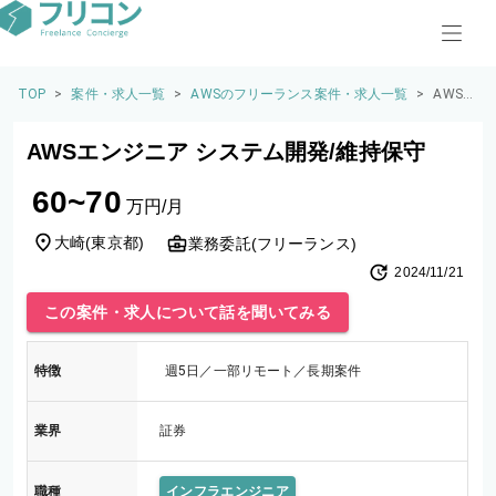
TOP
>
案件・求人一覧
>
AWSのフリーランス案件・求人一覧
>
AWS
エンジ
ニア
AWSエンジニア システム開発/維持保守
システ
ム開
60~70
発/維
万円/月
持保守
大崎
(
東京都
)
業務委託(フリーランス)
2024/11/21
この案件・求人について話を聞いてみる
特徴
週5日／一部リモート／長期案件
業界
証券
職種
インフラエンジニア