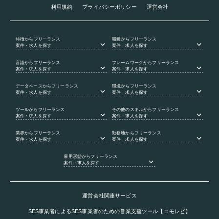
利用規約
プライバシーポリシー
運営会社
特徴
からフリーランス
職種
からフリーランス
案件・求人を探す
案件・求人を探す
言語
からフリーランス
フレームワーク
からフリーランス
案件・求人を探す
案件・求人を探す
データベース
からフリーランス
環境
からフリーランス
案件・求人を探す
案件・求人を探す
ツール
からフリーランス
その他のスキル
からフリーランス
案件・求人を探す
案件・求人を探す
業界
からフリーランス
勤務地
からフリーランス
案件・求人を探す
案件・求人を探す
雇用形態
からフリーランス
案件・求人を探す
運営会社関連サービス
SES事業者によるSES事業者のための営業支援ツール【コモレビ】