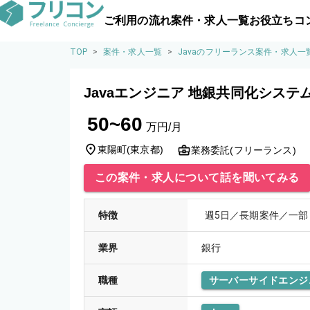
ご利用の流れ
案件・求人一覧
お役立ちコ
TOP
>
案件・求人一覧
>
Javaのフリーランス案件・求人一
Javaエンジニア 地銀共同化システ
50~60
万円/月
東陽町
(
東京都
)
業務委託(フリーランス)
この案件・求人について話を聞いてみる
特徴
週5日／長期案件／一部
業界
銀行
職種
サーバーサイドエンジ