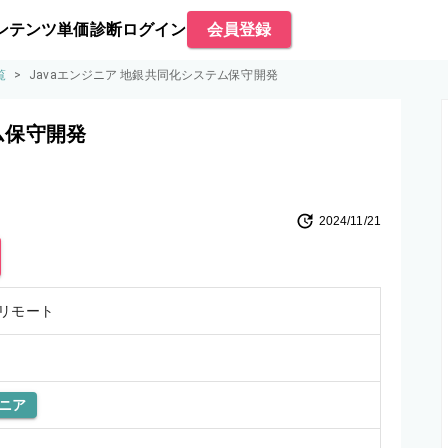
ンテンツ
単価診断
ログイン
会員登録
覧
>
Javaエンジニア 地銀共同化システム保守開発
ム保守開発
2024/11/21
リモート
ニア