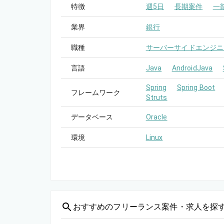
特徴
週5日
長期案件
一
業界
銀行
職種
サーバーサイドエンジニ
言語
Java
AndroidJava
Spring
Spring Boot
フレームワーク
Struts
データベース
Oracle
環境
Linux
おすすめの
フリーランス案件・求人を探