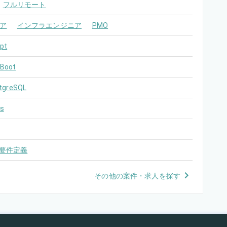
フルリモート
ア
インフラエンジニア
PMO
pt
 Boot
tgreSQL
s
要件定義
その他の案件・求人を探す