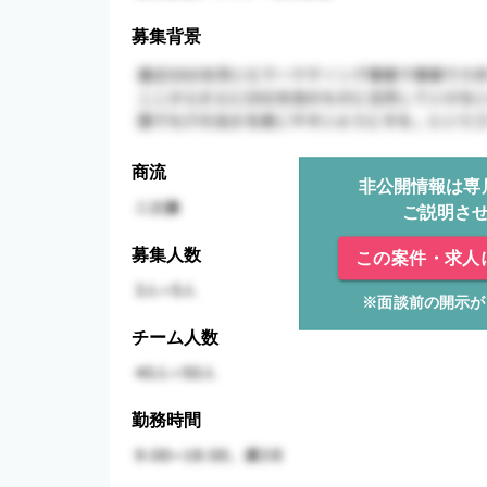
募集背景
商流
非公開情報は専
ご説明さ
募集人数
この案件・求人
※面談前の開示が
チーム人数
勤務時間