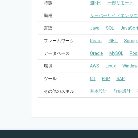
特徴
週5日
一部リモート
職種
サーバーサイドエンジニ
言語
Java
SQL
JavaScri
フレームワーク
React
.NET
Spring
データベース
Oracle
MySQL
Pos
環境
AWS
Linux
Window
ツール
Git
ERP
SAP
その他のスキル
基本設計
詳細設計