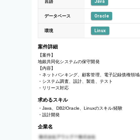
言語
Java
データベース
Oracle
環境
Linux
案件詳細
【案件】

地銀共同化システムの保守開発

【内容】

・ネットバンキング、顧客管理、電子記録債権領域の
・システム調査、設計、製造、テスト

・リリース対応
求めるスキル
・Java、DB2/Oracle、Linuxのスキル/経験

・設計開発
企業名